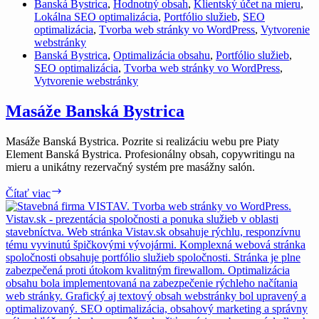
Banská Bystrica
,
Hodnotný obsah
,
Klientský účet na mieru
,
Lokálna SEO optimalizácia
,
Portfólio služieb
,
SEO
optimalizácia
,
Tvorba web stránky vo WordPress
,
Vytvorenie
webstránky
Banská Bystrica
,
Optimalizácia obsahu
,
Portfólio služieb
,
SEO optimalizácia
,
Tvorba web stránky vo WordPress
,
Vytvorenie webstránky
Masáže Banská Bystrica
Masáže Banská Bystrica. Pozrite si realizáciu webu pre Piaty
Element Banská Bystrica. Profesionálny obsah, copywritingu na
mieru a unikátny rezervačný systém pre masážny salón.
Masáže
Čítať viac
Banská
Bystrica