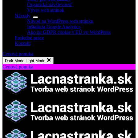
Organická návštevnosť
Vývoj web stránok
Návody
Návod na WordPress web stránku
Inštalácia Google Analytics
Ako na GDPR cookie v EÚ vo WordPress
Posledné práce
Kontakt
Cenová ponuka
Dark Mode
Light Mode
Cenová ponuka