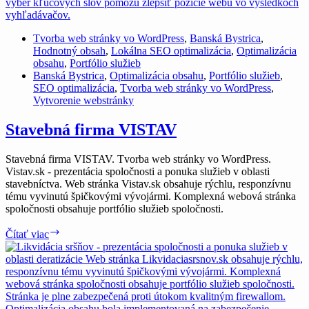
Tvorba web stránky vo WordPress
,
Banská Bystrica
,
Hodnotný obsah
,
Lokálna SEO optimalizácia
,
Optimalizácia
obsahu
,
Portfólio služieb
Banská Bystrica
,
Optimalizácia obsahu
,
Portfólio služieb
,
SEO optimalizácia
,
Tvorba web stránky vo WordPress
,
Vytvorenie webstránky
Stavebná firma VISTAV
Stavebná firma VISTAV. Tvorba web stránky vo WordPress.
Vistav.sk - prezentácia spoločnosti a ponuka služieb v oblasti
stavebníctva. Web stránka Vistav.sk obsahuje rýchlu, responzívnu
tému vyvinutú špičkovými vývojármi. Komplexná webová stránka
spoločnosti obsahuje portfólio služieb spoločnosti.
Stavebná
Čítať viac
firma
VISTAV