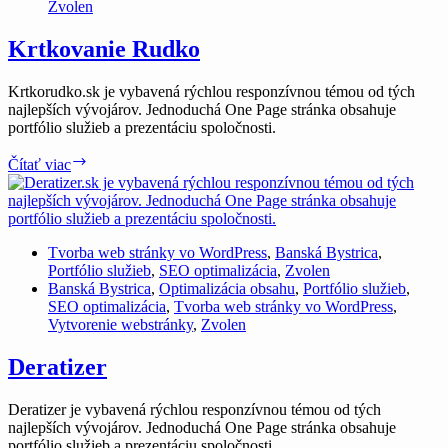
Zvolen
Krtkovanie Rudko
Krtkorudko.sk je vybavená rýchlou responzívnou témou od tých
najlepších vývojárov. Jednoduchá One Page stránka obsahuje
portfólio služieb a prezentáciu spoločnosti.
Krtkovanie
Čítať viac
Rudko
Tvorba web stránky vo WordPress
,
Banská Bystrica
,
Portfólio služieb
,
SEO optimalizácia
,
Zvolen
Banská Bystrica
,
Optimalizácia obsahu
,
Portfólio služieb
,
SEO optimalizácia
,
Tvorba web stránky vo WordPress
,
Vytvorenie webstránky
,
Zvolen
Deratizer
Deratizer je vybavená rýchlou responzívnou témou od tých
najlepších vývojárov. Jednoduchá One Page stránka obsahuje
portfólio služieb a prezentáciu spoločnosti.