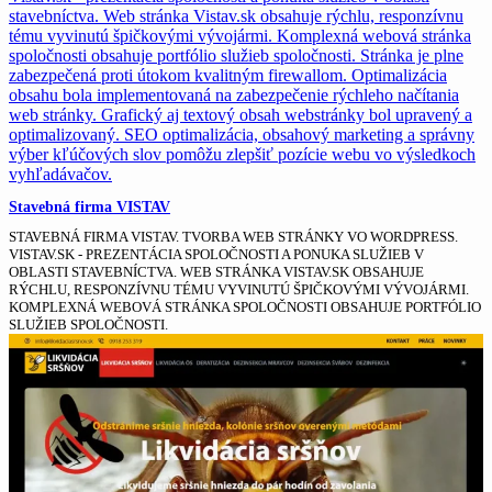
Stavebná firma VISTAV
STAVEBNÁ FIRMA VISTAV. TVORBA WEB STRÁNKY VO WORDPRESS.
VISTAV.SK - PREZENTÁCIA SPOLOČNOSTI A PONUKA SLUŽIEB V
OBLASTI STAVEBNÍCTVA. WEB STRÁNKA VISTAV.SK OBSAHUJE
RÝCHLU, RESPONZÍVNU TÉMU VYVINUTÚ ŠPIČKOVÝMI VÝVOJÁRMI.
KOMPLEXNÁ WEBOVÁ STRÁNKA SPOLOČNOSTI OBSAHUJE PORTFÓLIO
SLUŽIEB SPOLOČNOSTI.