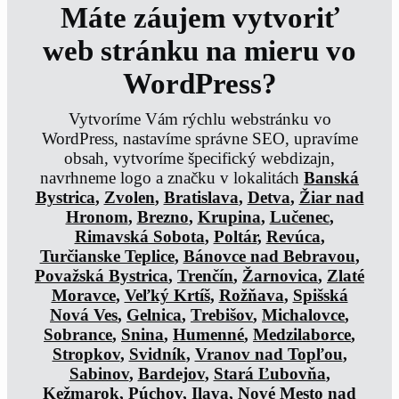
Máte záujem vytvoriť
web stránku na mieru vo
WordPress?
Vytvoríme Vám rýchlu webstránku vo
WordPress, nastavíme správne SEO, upravíme
obsah, vytvoríme špecifický webdizajn,
navrhneme logo a značku v lokalitách
Banská
Bystrica
,
Zvolen
,
Bratislava
,
Detva
,
Žiar nad
Hronom
,
Brezno
,
Krupina
,
Lučenec
,
Rimavská Sobota
,
Poltár
,
Revúca
,
Turčianske Teplice
,
Bánovce nad Bebravou
,
Považská Bystrica
,
Trenčín
,
Žarnovica
,
Zlaté
Moravce
,
Veľký Krtíš
,
Rožňava
,
Spišská
Nová Ves
,
Gelnica
,
Trebišov
,
Michalovce
,
Sobrance
,
Snina
,
Humenné
,
Medzilaborce
,
Stropkov
,
Svidník
,
Vranov nad Topľou
,
Sabinov
,
Bardejov
,
Stará Ľubovňa
,
Kežmarok
,
Púchov
,
Ilava
,
Nové Mesto nad