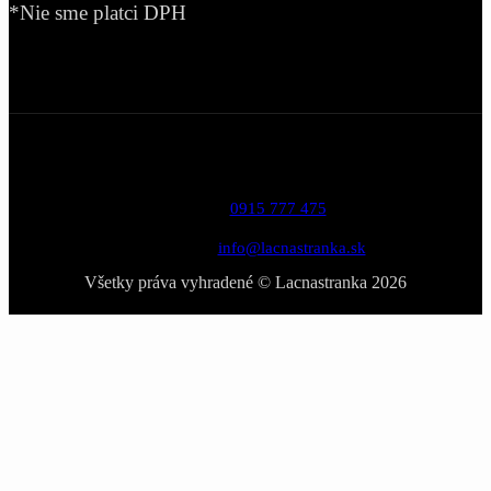
*Nie sme platci DPH
Telefón:
0915 777 475
Email:
info@lacnastranka.sk
Všetky práva vyhradené © Lacnastranka 2026