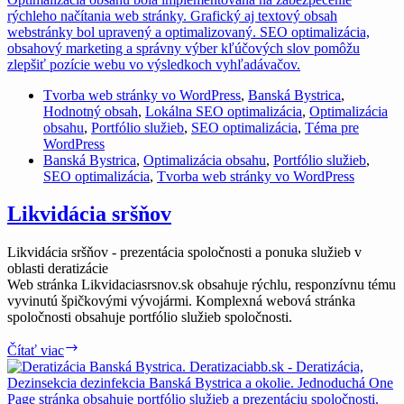
Tvorba web stránky vo WordPress
,
Banská Bystrica
,
Hodnotný obsah
,
Lokálna SEO optimalizácia
,
Optimalizácia
obsahu
,
Portfólio služieb
,
SEO optimalizácia
,
Téma pre
WordPress
Banská Bystrica
,
Optimalizácia obsahu
,
Portfólio služieb
,
SEO optimalizácia
,
Tvorba web stránky vo WordPress
Likvidácia sršňov
Likvidácia sršňov - prezentácia spoločnosti a ponuka služieb v
oblasti deratizácie
Web stránka Likvidaciasrsnov.sk obsahuje rýchlu, responzívnu tému
vyvinutú špičkovými vývojármi. Komplexná webová stránka
spoločnosti obsahuje portfólio služieb spoločnosti.
Likvidácia
Čítať viac
sršňov