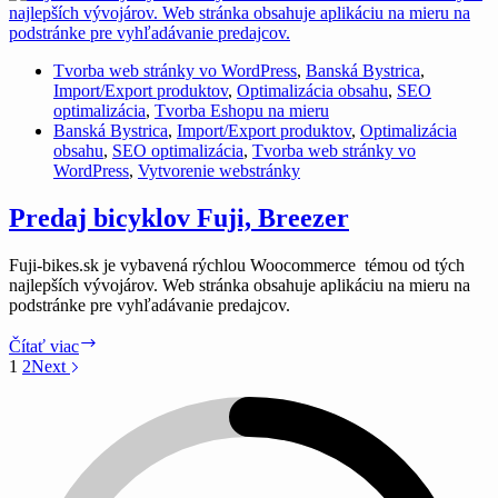
Tvorba web stránky vo WordPress
,
Banská Bystrica
,
Import/Export produktov
,
Optimalizácia obsahu
,
SEO
optimalizácia
,
Tvorba Eshopu na mieru
Banská Bystrica
,
Import/Export produktov
,
Optimalizácia
obsahu
,
SEO optimalizácia
,
Tvorba web stránky vo
WordPress
,
Vytvorenie webstránky
Predaj bicyklov Fuji, Breezer
Fuji-bikes.sk je vybavená rýchlou Woocommerce témou od tých
najlepších vývojárov. Web stránka obsahuje aplikáciu na mieru na
podstránke pre vyhľadávanie predajcov.
Predaj
Čítať viac
bicyklov
1
2
Next
Fuji,
Breezer