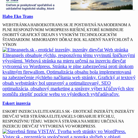
Habo Eko Trans
WEBSTRÁNKA HABOEKOTRANS.SK JE POSTAVENÁ NA MODERNOM A
PLNE RESPONZÍVNOM WORDPRESS RIEŠENÍ, KTORÉ KOMBINUJE
OSOBITÝ GRAFICKÝ DIZAJN S VYSOKÝM TECHNOLOGICKÝM
ŠTANDARDOM. MIMORIADNY DÔRAZ BOL KLADENÝ NA RÝCHLOSŤ A
VÝKON
Eskort inzercia
ESKORT INZERCIA ELITEANGELS.SK - EROTICKÉ INZERÁTY, INZERÁTY
DIEVČAT WEB STRÁNKA ELITEANGELS OBSAHUJE RÝCHLU,
RESPONZÍVNU TÉMU. WEBOVÁ STRÁNKA NA MIERU URČENÁ NA
INZERCIU DIEVČAT VYTVORENÁ VO WORDPRESS.