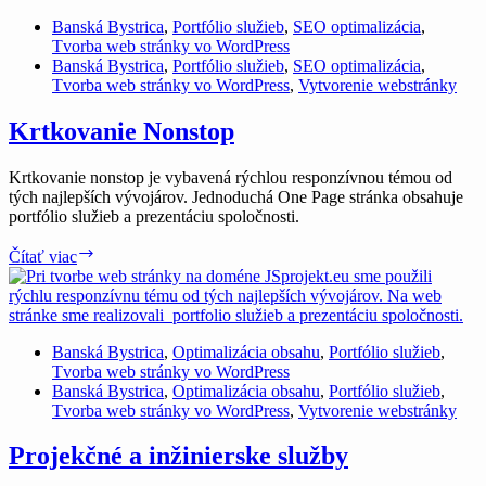
Banská Bystrica
,
Portfólio služieb
,
SEO optimalizácia
,
Tvorba web stránky vo WordPress
Banská Bystrica
,
Portfólio služieb
,
SEO optimalizácia
,
Tvorba web stránky vo WordPress
,
Vytvorenie webstránky
Krtkovanie Nonstop
Krtkovanie nonstop je vybavená rýchlou responzívnou témou od
tých najlepších vývojárov. Jednoduchá One Page stránka obsahuje
portfólio služieb a prezentáciu spoločnosti.
Krtkovanie
Čítať viac
Nonstop
Banská Bystrica
,
Optimalizácia obsahu
,
Portfólio služieb
,
Tvorba web stránky vo WordPress
Banská Bystrica
,
Optimalizácia obsahu
,
Portfólio služieb
,
Tvorba web stránky vo WordPress
,
Vytvorenie webstránky
Projekčné a inžinierske služby