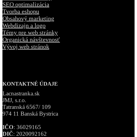
SEO optimalizácia
Tvorba eshopu
Obsahový marketing
Webdizajn a logo
Témy pre web stránky
Organická návštevnosť
Vývoj web stránok
KONTAKTNÉ ÚDAJE
Lacnastranka.sk
JMJ, s.r.o.
Tatranská 6567/ 109
974 11 Banská Bystrica
IČO
: 36029165
DIČ
: 2020092162