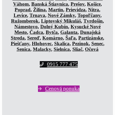
Váhom
,
Banská Štiavnica
,
Prešov
,
Košice
,
Poprad
,
Žilina
,
Martin
,
Prievidza
,
Nitra
,
Levice
,
Trnava
,
Nové Zámky
,
Topoľčany
,
Ružomberok
,
Liptovský Mikuláš
,
Tvrdošín
,
Námestovo
,
Dolný Kubín
,
Kysucké Nové
Mesto
,
Čadca
,
Bytča
,
Galanta
,
Dunajská
Streda
,
Sereď
,
Komárno
,
Šaľa
,
Partizánske
,
Piešťany
,
Hlohovec
,
Skalica
,
Pezinok
,
Senec
,
Senica
,
Malacky
,
Sielnica
,
Sliač
,
Očová
0915 777 475
Cenová ponuka