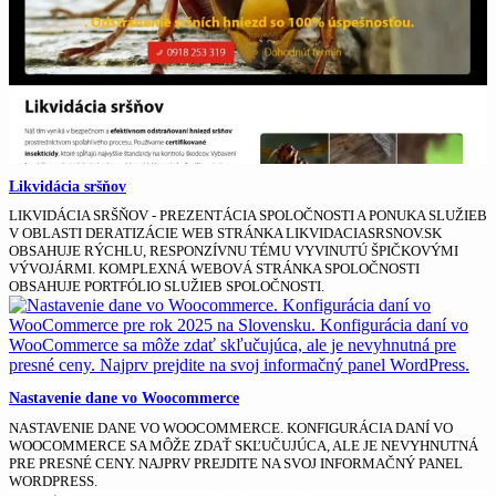
Likvidácia sršňov
LIKVIDÁCIA SRŠŇOV - PREZENTÁCIA SPOLOČNOSTI A PONUKA SLUŽIEB
V OBLASTI DERATIZÁCIE WEB STRÁNKA LIKVIDACIASRSNOV.SK
OBSAHUJE RÝCHLU, RESPONZÍVNU TÉMU VYVINUTÚ ŠPIČKOVÝMI
VÝVOJÁRMI. KOMPLEXNÁ WEBOVÁ STRÁNKA SPOLOČNOSTI
OBSAHUJE PORTFÓLIO SLUŽIEB SPOLOČNOSTI.
Nastavenie dane vo Woocommerce
NASTAVENIE DANE VO WOOCOMMERCE. KONFIGURÁCIA DANÍ VO
WOOCOMMERCE SA MÔŽE ZDAŤ SKĽUČUJÚCA, ALE JE NEVYHNUTNÁ
PRE PRESNÉ CENY. NAJPRV PREJDITE NA SVOJ INFORMAČNÝ PANEL
WORDPRESS.