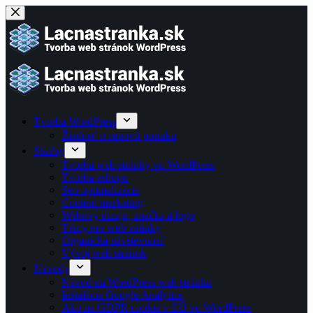
Skip
to
content
Tvorba WordPress
Žiadosť o cenovú ponuku
Služby
Tvorba web stránky vo WordPress
Tvorba eshopu
Seo optimalizácia
Content marketing
Webový dizajn, značka a logo
Témy pre web stránky
Organická návštevnosť
Vývoj web stránok
Návody
Návod na WordPress web stránku
Inštalácia Google Analytics
Ako na GDPR cookie v EÚ vo WordPress