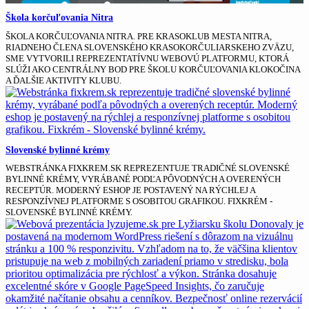
Škola korčuľovania Nitra
ŠKOLA KORČUĽOVANIA NITRA. PRE KRASOKLUB MESTA NITRA,
RIADNEHO ČLENA SLOVENSKÉHO KRASOKORČULIARSKEHO ZVÄZU,
SME VYTVORILI REPREZENTATÍVNU WEBOVÚ PLATFORMU, KTORÁ
SLÚŽI AKO CENTRÁLNY BOD PRE ŠKOLU KORČUĽOVANIA KLOKOČINA
A ĎALŠIE AKTIVITY KLUBU.
Slovenské bylinné krémy
WEBSTRÁNKA FIXKREM.SK REPREZENTUJE TRADIČNÉ SLOVENSKÉ
BYLINNÉ KRÉMY, VYRÁBANÉ PODĽA PÔVODNÝCH A OVERENÝCH
RECEPTÚR. MODERNÝ ESHOP JE POSTAVENÝ NA RÝCHLEJ A
RESPONZÍVNEJ PLATFORME S OSOBITOU GRAFIKOU. FIXKRÉM -
SLOVENSKÉ BYLINNÉ KRÉMY.