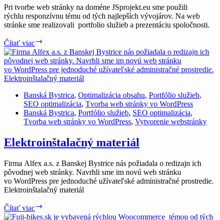
Pri tvorbe web stránky na doméne JSprojekt.eu sme použili
rýchlu responzívnu tému od tých najlepších vývojárov. Na web
stránke sme realizovali portfolio služieb a prezentáciu spoločnosti.
Projekčné
Čítať viac
a
inžinierske
služby
Banská Bystrica
,
Optimalizácia obsahu
,
Portfólio služieb
,
SEO optimalizácia
,
Tvorba web stránky vo WordPress
Banská Bystrica
,
Portfólio služieb
,
SEO optimalizácia
,
Tvorba web stránky vo WordPress
,
Vytvorenie webstránky
Elektroinštalačný materiál
Firma Alfex a.s. z Banskej Bystrice nás požiadala o redizajn ich
pôvodnej web stránky. Navrhli sme im novú web stránku
vo WordPress pre jednoduché užívateľské administračné prostredie.
Elektroinštalačný materiál
Elektroinštalačný
Čítať viac
materiál