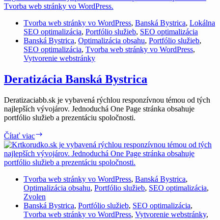
Tvorba web stránky vo WordPress
,
Banská Bystrica
,
Lokálna
SEO optimalizácia
,
Portfólio služieb
,
SEO optimalizácia
Banská Bystrica
,
Optimalizácia obsahu
,
Portfólio služieb
,
SEO optimalizácia
,
Tvorba web stránky vo WordPress
,
Vytvorenie webstránky
Deratizácia Banská Bystrica
Deratizaciabb.sk je vybavená rýchlou responzívnou témou od tých
najlepších vývojárov. Jednoduchá One Page stránka obsahuje
portfólio služieb a prezentáciu spoločnosti.
Deratizácia
Čítať viac
Banská
Bystrica
Tvorba web stránky vo WordPress
,
Banská Bystrica
,
Optimalizácia obsahu
,
Portfólio služieb
,
SEO optimalizácia
,
Zvolen
Banská Bystrica
,
Portfólio služieb
,
SEO optimalizácia
,
Tvorba web stránky vo WordPress
,
Vytvorenie webstránky
,