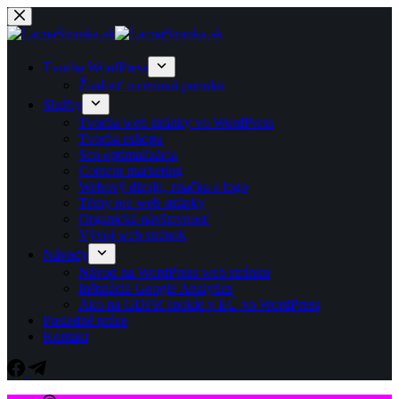
Skip
to
content
Tvorba WordPress
Žiadosť o cenovú ponuku
Služby
Tvorba web stránky vo WordPress
Tvorba eshopu
Seo optimalizácia
Content marketing
Webový dizajn, značka a logo
Témy pre web stránky
Organická návštevnosť
Vývoj web stránok
Návody
Návod na WordPress web stránku
Inštalácia Google Analytics
Ako na GDPR cookie v EÚ vo WordPress
Posledné práce
Kontakt