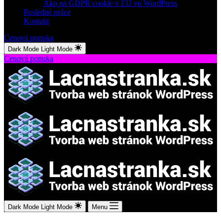
Ako na GDPR cookie v EÚ vo WordPress
Posledné práce
Kontakt
Cenová ponuka
Dark Mode
Light Mode
Cenová ponuka
Dark Mode
Light Mode
Menu