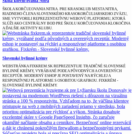
Škola korčuľovania Nitra
ŠKOLA KORČUĽOVANIA NITRA. PRE KRASOKLUB MESTA NITRA,
RIADNEHO ČLENA SLOVENSKÉHO KRASOKORČULIARSKEHO ZVÄZU,
SME VYTVORILI REPREZENTATÍVNU WEBOVÚ PLATFORMU, KTORÁ
SLÚŽI AKO CENTRÁLNY BOD PRE ŠKOLU KORČUĽOVANIA KLOKOČINA
A ĎALŠIE AKTIVITY KLUBU.
Slovenské bylinné krémy
WEBSTRÁNKA FIXKREM.SK REPREZENTUJE TRADIČNÉ SLOVENSKÉ
BYLINNÉ KRÉMY, VYRÁBANÉ PODĽA PÔVODNÝCH A OVERENÝCH
RECEPTÚR. MODERNÝ ESHOP JE POSTAVENÝ NA RÝCHLEJ A
RESPONZÍVNEJ PLATFORME S OSOBITOU GRAFIKOU. FIXKRÉM -
SLOVENSKÉ BYLINNÉ KRÉMY.