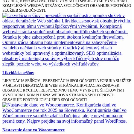
RÝCHLU, RESPONZÍVNU TÉMU VYVINUTÚ ŠPIČKOVÝMI VÝVOJÁRMI.
KOMPLEXNÁ WEBOVÁ STRÁNKA SPOLOČNOSTI OBSAHUJE PORTFÓLIO
SLUŽIEB SPOLOČNOSTI.
Likvidácia sršňov
LIKVIDÁCIA SRŠŇOV - PREZENTÁCIA SPOLOČNOSTI A PONUKA SLUŽIEB
V OBLASTI DERATIZÁCIE WEB STRÁNKA LIKVIDACIASRSNOV.SK
OBSAHUJE RÝCHLU, RESPONZÍVNU TÉMU VYVINUTÚ ŠPIČKOVÝMI
VÝVOJÁRMI. KOMPLEXNÁ WEBOVÁ STRÁNKA SPOLOČNOSTI
OBSAHUJE PORTFÓLIO SLUŽIEB SPOLOČNOSTI.
Nastavenie dane vo Woocommerce