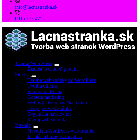
info@lacnastranka.sk
0915 777 475
Tvorba WordPress
Žiadosť o cenovú ponuku
Služby
Tvorba web stránky vo WordPress
Tvorba eshopu
Seo optimalizácia
Content marketing
Webový dizajn, značka a logo
Témy pre web stránky
Organická návštevnosť
Vývoj web stránok
Návody
Návod na WordPress web stránku
Inštalácia Google Analytics