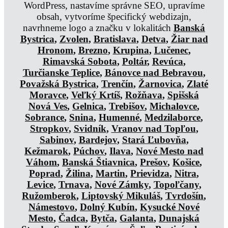
WordPress, nastavíme správne SEO, upravíme
obsah, vytvoríme špecifický webdizajn,
navrhneme logo a značku v lokalitách
Banská
Bystrica
,
Zvolen
,
Bratislava
,
Detva
,
Žiar nad
Hronom
,
Brezno
,
Krupina
,
Lučenec
,
Rimavská Sobota
,
Poltár
,
Revúca
,
Turčianske Teplice
,
Bánovce nad Bebravou
,
Považská Bystrica
,
Trenčín
,
Žarnovica
,
Zlaté
Moravce
,
Veľký Krtíš
,
Rožňava
,
Spišská
Nová Ves
,
Gelnica
,
Trebišov
,
Michalovce
,
Sobrance
,
Snina
,
Humenné
,
Medzilaborce
,
Stropkov
,
Svidník
,
Vranov nad Topľou
,
Sabinov
,
Bardejov
,
Stará Ľubovňa
,
Kežmarok
,
Púchov
,
Ilava
,
Nové Mesto nad
Váhom
,
Banská Štiavnica
,
Prešov
,
Košice
,
Poprad
,
Žilina
,
Martin
,
Prievidza
,
Nitra
,
Levice
,
Trnava
,
Nové Zámky
,
Topoľčany
,
Ružomberok
,
Liptovský Mikuláš
,
Tvrdošín
,
Námestovo
,
Dolný Kubín
,
Kysucké Nové
Mesto
,
Čadca
,
Bytča
,
Galanta
,
Dunajská