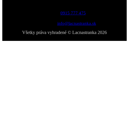
Telefón:
0915 777 475
Email:
info@lacnastranka.sk
Všetky práva vyhradené © Lacnastranka 2026