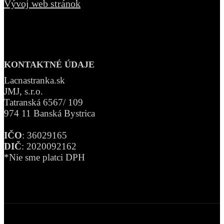
Vývoj web stránok
KONTAKTNÉ ÚDAJE
Lacnastranka.sk
JMJ, s.r.o.
Tatranská 6567/ 109
974 11 Banská Bystrica
IČO
: 36029165
DIČ
: 2020092162
*Nie sme platci DPH