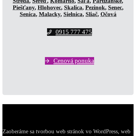
Streda
,
Sereď
,
Komárno
,
Šaľa
,
Partizánske
,
Piešťany
,
Hlohovec
,
Skalica
,
Pezinok
,
Senec
,
Senica
,
Malacky
,
Sielnica
,
Sliač
,
Očová
0915 777 475
Cenová ponuka
Zaoberáme sa tvorbou web stránok vo WordPress, web