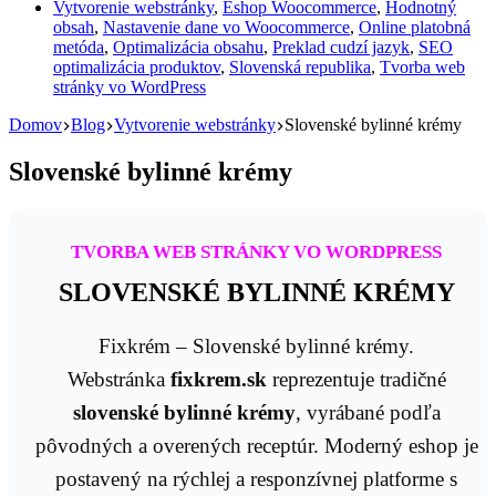
Vytvorenie webstránky
,
Eshop Woocommerce
,
Hodnotný
obsah
,
Nastavenie dane vo Woocommerce
,
Online platobná
metóda
,
Optimalizácia obsahu
,
Preklad cudzí jazyk
,
SEO
optimalizácia produktov
,
Slovenská republika
,
Tvorba web
stránky vo WordPress
Domov
Blog
Vytvorenie webstránky
Slovenské bylinné krémy
Slovenské bylinné krémy
TVORBA WEB STRÁNKY VO WORDPRESS
SLOVENSKÉ BYLINNÉ KRÉMY
Fixkrém – Slovenské bylinné krémy.
Webstránka
fixkrem.sk
reprezentuje tradičné
slovenské bylinné krémy
, vyrábané podľa
pôvodných a overených receptúr. Moderný eshop je
postavený na rýchlej a responzívnej platforme s