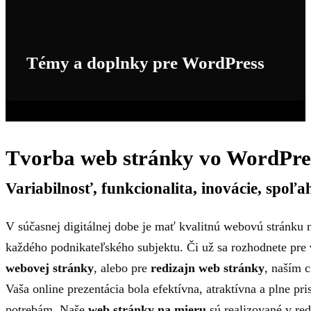
Témy a doplnky pre WordPress
Tvorba web stránky vo WordPre
Variabilnosť, funkcionalita, inovácie, spoľa
V súčasnej digitálnej dobe je mať kvalitnú webovú stránku
každého podnikateľského subjektu. Či už sa rozhodnete pre
webovej stránky
, alebo pre
redizajn web stránky
, naším 
Vaša online prezentácia bola efektívna, atraktívna a plne p
potrebám. Naše
web stránky na mieru
sú realizované v r