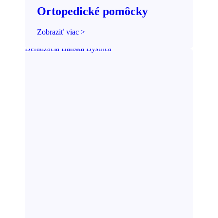
Ortopedické pomôcky​
Zobraziť viac >
Deratizácia Banská Bystrica