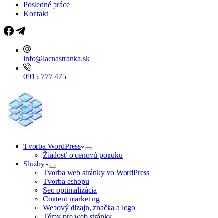
Posledné práce
Kontakt
info@lacnastranka.sk
0915 777 475
Tvorba WordPress
Žiadosť o cenovú ponuku
Služby
Tvorba web stránky vo WordPress
Tvorba eshopu
Seo optimalizácia
Content marketing
Webový dizajn, značka a logo
Témy pre web stránky