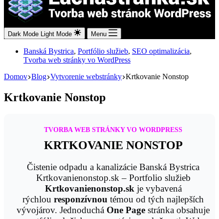
Dark Mode
Light Mode
Menu
Banská Bystrica
,
Portfólio služieb
,
SEO optimalizácia
,
Tvorba web stránky vo WordPress
Domov
Blog
Vytvorenie webstránky
Krtkovanie Nonstop
Krtkovanie Nonstop
TVORBA WEB STRÁNKY VO WORDPRESS
KRTKOVANIE NONSTOP
Čistenie odpadu a kanalizácie​ Banská Bystrica
Krtkovanienonstop.sk – Portfolio služieb
Krtkovanienonstop.sk
je vybavená
rýchlou
responzívnou
témou od tých najlepších
vývojárov. Jednoduchá
One Page
stránka obsahuje