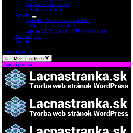
Organická návštevnosť
Vývoj web stránok
Návody
Návod na WordPress web stránku
Inštalácia Google Analytics
Ako na GDPR cookie v EÚ vo WordPress
Posledné práce
Kontakt
Cenová ponuka
Dark Mode
Light Mode
Cenová ponuka