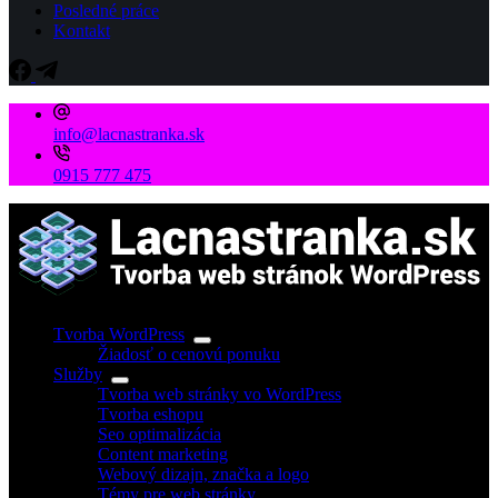
Posledné práce
Kontakt
info@lacnastranka.sk
0915 777 475
Tvorba WordPress
Žiadosť o cenovú ponuku
Služby
Tvorba web stránky vo WordPress
Tvorba eshopu
Seo optimalizácia
Content marketing
Webový dizajn, značka a logo
Témy pre web stránky