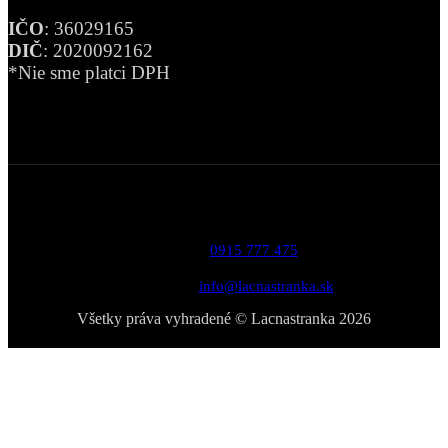
IČO
: 36029165
DIČ
: 2020092162
*Nie sme platci DPH
Telefón:
0915 777 475
Email:
info@lacnastranka.sk
Všetky práva vyhradené © Lacnastranka 2026