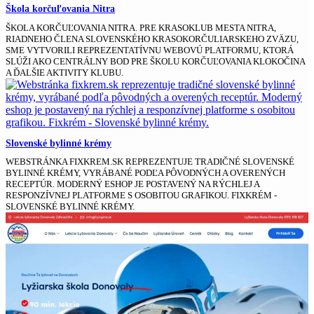
Škola korčuľovania Nitra
ŠKOLA KORČUĽOVANIA NITRA. PRE KRASOKLUB MESTA NITRA,
RIADNEHO ČLENA SLOVENSKÉHO KRASOKORČULIARSKEHO ZVÄZU,
SME VYTVORILI REPREZENTATÍVNU WEBOVÚ PLATFORMU, KTORÁ
SLÚŽI AKO CENTRÁLNY BOD PRE ŠKOLU KORČUĽOVANIA KLOKOČINA
A ĎALŠIE AKTIVITY KLUBU.
Slovenské bylinné krémy
WEBSTRÁNKA FIXKREM.SK REPREZENTUJE TRADIČNÉ SLOVENSKÉ
BYLINNÉ KRÉMY, VYRÁBANÉ PODĽA PÔVODNÝCH A OVERENÝCH
RECEPTÚR. MODERNÝ ESHOP JE POSTAVENÝ NA RÝCHLEJ A
RESPONZÍVNEJ PLATFORME S OSOBITOU GRAFIKOU. FIXKRÉM -
SLOVENSKÉ BYLINNÉ KRÉMY.