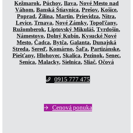
Kežmarok
,
Púchov
,
Ilava
,
Nové Mesto nad
Váhom
,
Banská Štiavnica
,
Prešov
,
Košice
,
Poprad
,
Žilina
,
Martin
,
Prievidza
,
Nitra
,
Levice
,
Trnava
,
Nové Zámky
,
Topoľčany
,
Ružomberok
,
Liptovský Mikuláš
,
Tvrdošín
,
Námestovo
,
Dolný Kubín
,
Kysucké Nové
Mesto
,
Čadca
,
Bytča
,
Galanta
,
Dunajská
Streda
,
Sereď
,
Komárno
,
Šaľa
,
Partizánske
,
Piešťany
,
Hlohovec
,
Skalica
,
Pezinok
,
Senec
,
Senica
,
Malacky
,
Sielnica
,
Sliač
,
Očová
0915 777 475
Cenová ponuka