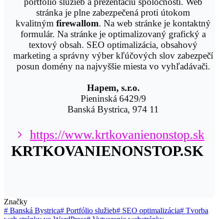
portfólio služieb a prezentáciu spoločnosti. Web
stránka je plne zabezpečená proti útokom
kvalitným
firewallom
. Na web stránke je kontaktný
formulár. Na stránke je optimalizovaný grafický a
textový obsah. SEO optimalizácia, obsahový
marketing a správny výber kľúčových slov zabezpečí
posun domény na najvyššie miesta vo vyhľadávači.
Hapem, s.r.o.
Pieninská 6429/9
Banská Bystrica, 974 11
https://www.krtkovanienonstop.sk
KRTKOVANIENONSTOP.SK
Značky
#
Banská Bystrica
#
Portfólio služieb
#
SEO optimalizácia
#
Tvorba