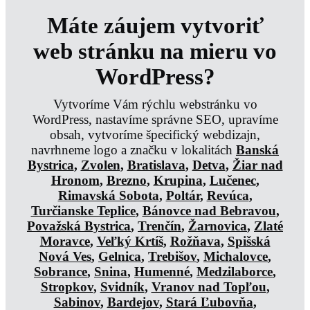
Máte záujem vytvoriť
web stránku na mieru vo
WordPress?
Vytvoríme Vám rýchlu webstránku vo
WordPress, nastavíme správne SEO, upravíme
obsah, vytvoríme špecifický webdizajn,
navrhneme logo a značku v lokalitách
Banská
Bystrica
,
Zvolen
,
Bratislava
,
Detva
,
Žiar nad
Hronom
,
Brezno
,
Krupina
,
Lučenec
,
Rimavská Sobota
,
Poltár
,
Revúca
,
Turčianske Teplice
,
Bánovce nad Bebravou
,
Považská Bystrica
,
Trenčín
,
Žarnovica
,
Zlaté
Moravce
,
Veľký Krtíš
,
Rožňava
,
Spišská
Nová Ves
,
Gelnica
,
Trebišov
,
Michalovce
,
Sobrance
,
Snina
,
Humenné
,
Medzilaborce
,
Stropkov
,
Svidník
,
Vranov nad Topľou
,
Sabinov
,
Bardejov
,
Stará Ľubovňa
,