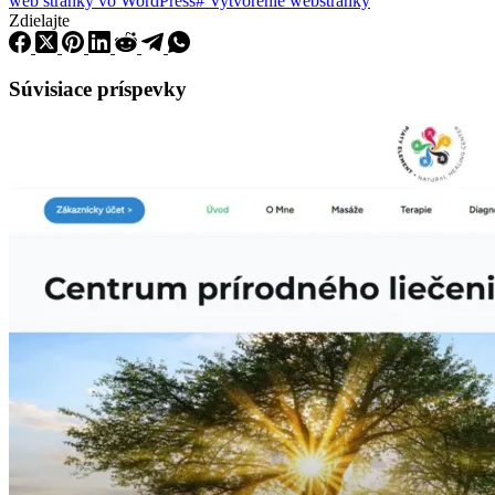
web stránky vo WordPress
#
Vytvorenie webstránky
Zdielajte
Súvisiace príspevky