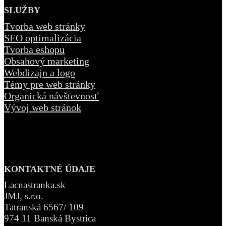
SLUŽBY
Tvorba web stránky
SEO optimalizácia
Tvorba eshopu
Obsahový marketing
Webdizajn a logo
Témy pre web stránky
Organická návštevnosť
Vývoj web stránok
KONTAKTNÉ ÚDAJE
Lacnastranka.sk
JMJ, s.r.o.
Tatranská 6567/ 109
974 11 Banská Bystrica