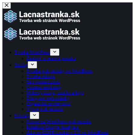
Skip
to
content
Tvorba WordPress
Žiadosť o cenovú ponuku
Služby
Tvorba web stránky vo WordPress
Tvorba eshopu
Seo optimalizácia
Content marketing
Webový dizajn, značka a logo
Témy pre web stránky
Organická návštevnosť
Vývoj web stránok
Návody
Návod na WordPress web stránku
Inštalácia Google Analytics
Ako na GDPR cookie v EÚ vo WordPress