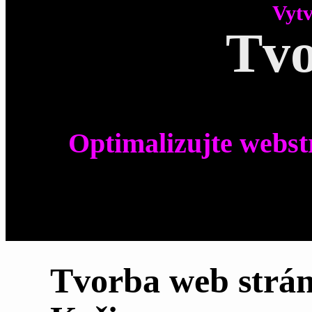
Vytv
Tvo
Optimalizujte webst
Tvorba web strá