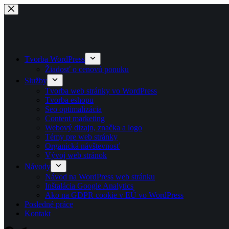
Skip
to
content
Tvorba WordPress
Žiadosť o cenovú ponuku
Služby
Tvorba web stránky vo WordPress
Tvorba eshopu
Seo optimalizácia
Content marketing
Webový dizajn, značka a logo
Témy pre web stránky
Organická návštevnosť
Vývoj web stránok
Návody
Návod na WordPress web stránku
Inštalácia Google Analytics
Ako na GDPR cookie v EÚ vo WordPress
Posledné práce
Kontakt