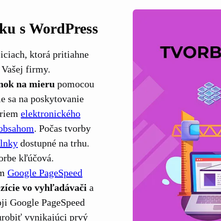
nku s WordPress
ciach, ktorá pritiahne
 Vašej firmy.
nok na mieru
pomocou
e sa na poskytovanie
oriem
elektronického
obsahom
. Počas tvorby
lnky
dostupné na trhu.
vorbe kľúčová.
ím
Google PageSpeed
ozície vo vyhľadávači
a
ji Google PageSpeed ​​
robiť vynikajúci prvý