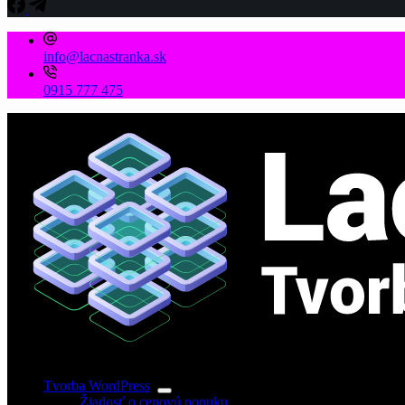
info@lacnastranka.sk
0915 777 475
Tvorba WordPress
Žiadosť o cenovú ponuku