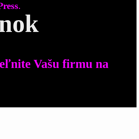
Press
.
ánok
eľnite Vašu firmu na