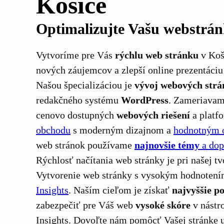
Košice
Optimalizujte Vašu webstrá
Vytvoríme pre Vás
rýchlu web stránku
v Koši
nových záujemcov a zlepší online prezentáciu
Našou špecializáciou je
vývoj webových strá
redakčného systému
WordPress
. Zameriavam
cenovo dostupných
webových riešení
a platf
obchodu
s moderným dizajnom a
hodnotným 
web stránok používame
najnovšie témy
a dop
Rýchlosť načítania web stránky je pri našej t
Vytvorenie web stránky s vysokým hodnoten
Insights
. Naším cieľom je získať
najvyššie p
zabezpečiť pre Váš web
vysoké skóre
v nástro
Insights. Dovoľte nám pomôcť Vašej stránke u