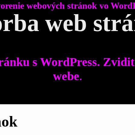
orenie webových stránok vo Word
rba web str
ránku s WordPress. Zvidit
webe
.
nok