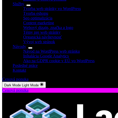
Služby
Tvorba web stránky vo WordPress
Tvorba eshopu
Seo optimalizácia
Content marketing
Webový dizajn, značka a logo
Témy pre web stránky
Organická návštevnosť
Vývoj web stránok
Návody
Návod na WordPress web stránku
Inštalácia Google Analytics
Ako na GDPR cookie v EÚ vo WordPress
Posledné práce
Kontakt
Cenová ponuka
Dark Mode
Light Mode
Cenová ponuka