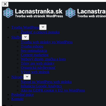
Skip
to
content
Tvorba WordPress
Žiadosť o cenovú ponuku
Služby
Tvorba web stránky vo WordPress
Tvorba eshopu
Seo optimalizácia
Content marketing
Webový dizajn, značka a logo
Témy pre web stránky
Organická návštevnosť
Vývoj web stránok
Návody
Návod na WordPress web stránku
Inštalácia Google Analytics
Ako na GDPR cookie v EÚ vo WordPress
Posledné práce
Kontakt