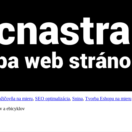
žičovňa na mieru
,
SEO optimalizácia
,
Snina
,
Tvorba Eshopu na mieru
v a ebicyklov