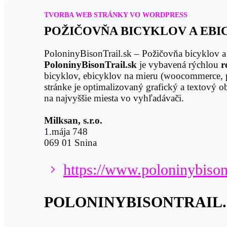
TVORBA WEB STRÁNKY VO WORDPRESS
POŽIČOVŇA BICYKLOV A EB
PoloninyBisonTrail.sk – Požičovňa bicyklov a
PoloninyBisonTrail.sk
je vybavená rýchlou
r
bicyklov, ebicyklov na mieru (woocommerce, p
stránke je optimalizovaný grafický a textový
na najvyššie miesta vo vyhľadávači.
Milksan, s.r.o.
1.mája 748
069 01 Snina
https://www.poloninybisont
POLONINYBISONTRAIL