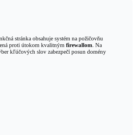
unkčná stránka obsahuje systém na požičovňu
ečená proti útokom kvalitným
firewallom
. Na
 výber kľúčových slov zabezpečí posun domény