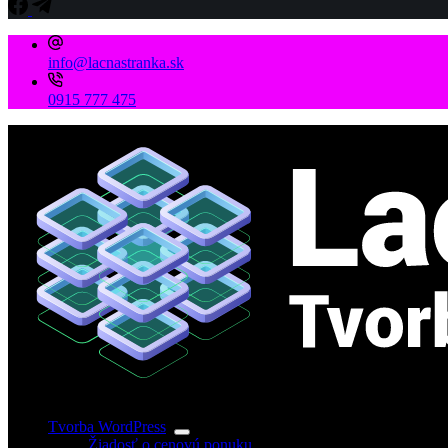
info@lacnastranka.sk
0915 777 475
Tvorba WordPress
Žiadosť o cenovú ponuku