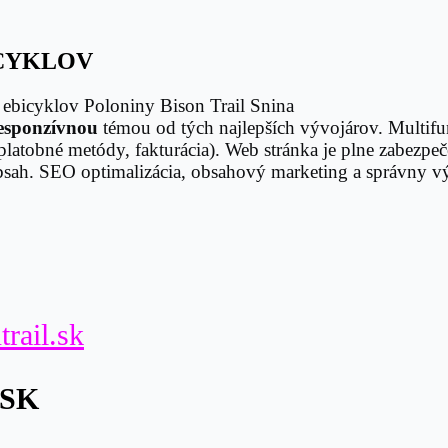
ICYKLOV
 ebicyklov Poloniny Bison Trail Snina
esponzívnou
témou od tých najlepších vývojárov. Multif
latobné metódy, fakturácia). Web stránka je plne zabezp
 obsah. SEO optimalizácia, obsahový marketing a správny
rail.sk
.SK