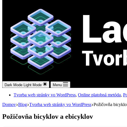
Dark Mode
Light Mode
Menu
Tvorba web stránky vo WordPress
,
Online platobná metóda
,
Po
Domov
Blog
Tvorba web stránky vo WordPress
Požičovňa bicyklo
Požičovňa bicyklov a ebicyklov