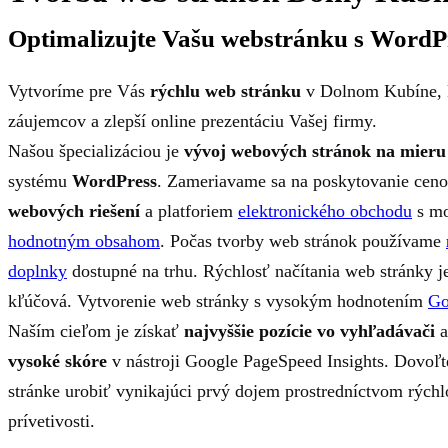
Optimalizujte Vašu webstránku s WordP
Vytvoríme pre Vás
rýchlu web stránku
v Dolnom Kubíne, k
záujemcov a zlepší online prezentáciu Vašej firmy.
Našou špecializáciou je
vývoj webových stránok na mieru
systému
WordPress
. Zameriavame sa na poskytovanie cen
webových riešení
a platforiem
elektronického obchodu
s mo
hodnotným obsahom
. Počas tvorby web stránok používame
doplnky
dostupné na trhu. Rýchlosť načítania web stránky je
kľúčová. Vytvorenie web stránky s vysokým hodnotením
Go
Naším cieľom je získať
najvyššie pozície vo vyhľadávači
a
vysoké skóre
v nástroji Google PageSpeed ​​Insights. Dovo
stránke urobiť vynikajúci prvý dojem prostredníctvom rýchlo
prívetivosti.