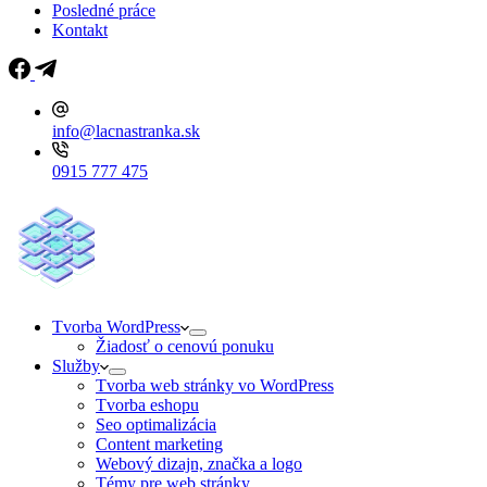
Posledné práce
Kontakt
info@lacnastranka.sk
0915 777 475
Tvorba WordPress
Žiadosť o cenovú ponuku
Služby
Tvorba web stránky vo WordPress
Tvorba eshopu
Seo optimalizácia
Content marketing
Webový dizajn, značka a logo
Témy pre web stránky