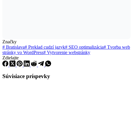
Značky
#
Bratislava
#
Preklad cudzí jazyk
#
SEO optimalizácia
#
Tvorba web
stránky vo WordPress
#
Vytvorenie webstránky
Zdielajte
Súvisiace príspevky