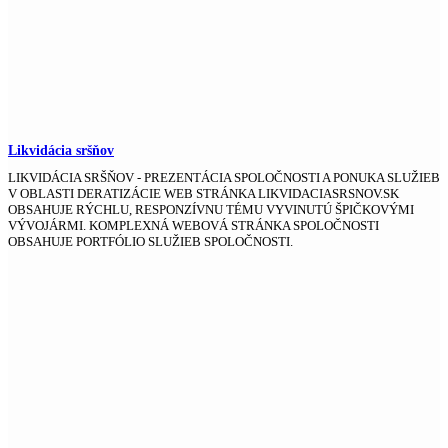
Likvidácia sršňov
LIKVIDÁCIA SRŠŇOV - PREZENTÁCIA SPOLOČNOSTI A PONUKA SLUŽIEB
V OBLASTI DERATIZÁCIE WEB STRÁNKA LIKVIDACIASRSNOV.SK
OBSAHUJE RÝCHLU, RESPONZÍVNU TÉMU VYVINUTÚ ŠPIČKOVÝMI
VÝVOJÁRMI. KOMPLEXNÁ WEBOVÁ STRÁNKA SPOLOČNOSTI
OBSAHUJE PORTFÓLIO SLUŽIEB SPOLOČNOSTI.