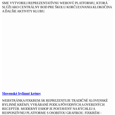
SME VYTVORILI REPREZENTATÍVNU WEBOVÚ PLATFORMU, KTORÁ
SLÚŽI AKO CENTRÁLNY BOD PRE ŠKOLU KORČUĽOVANIA KLOKOČINA
A ĎALŠIE AKTIVITY KLUBU.
Slovenské bylinné krémy
WEBSTRÁNKA FIXKREM.SK REPREZENTUJE TRADIČNÉ SLOVENSKÉ
BYLINNÉ KRÉMY, VYRÁBANÉ PODĽA PÔVODNÝCH A OVERENÝCH
RECEPTÚR. MODERNÝ ESHOP JE POSTAVENÝ NA RÝCHLEJ A
RESPONZÍVNEJ PLATFORME S OSOBITOU GRAFIKOU. FIXKRÉM -