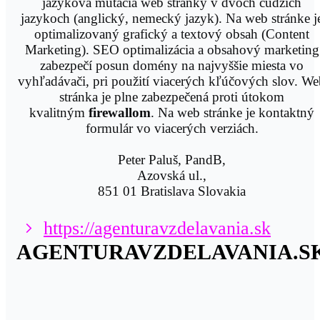
jazyková mutácia web stránky v dvoch cudzích
jazykoch (anglický, nemecký jazyk). Na web stránke j
optimalizovaný grafický a textový obsah (Content
Marketing). SEO optimalizácia a obsahový marketing
zabezpečí posun domény na najvyššie miesta vo
vyhľadávači, pri použití viacerých kľúčových slov. W
stránka je plne zabezpečená proti útokom
kvalitným
firewallom
. Na web stránke je kontaktný
formulár vo viacerých verziách.
Peter Paluš, PandB,
Azovská ul.,
851 01 Bratislava Slovakia
https://agenturavzdelavania.sk
AGENTURAVZDELAVANIA.S