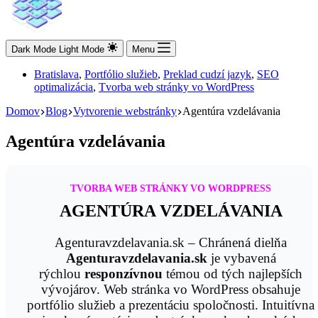
Dark Mode
Light Mode
Menu
Bratislava
,
Portfólio služieb
,
Preklad cudzí jazyk
,
SEO
optimalizácia
,
Tvorba web stránky vo WordPress
Domov
Blog
Vytvorenie webstránky
Agentúra vzdelávania
Agentúra vzdelávania
TVORBA WEB STRÁNKY VO WORDPRESS
AGENTÚRA VZDELÁVANIA
Agenturavzdelavania.sk – Chránená dielňa
Agenturavzdelavania.sk
je vybavená
rýchlou
responzívnou
témou od tých najlepších
vývojárov. Web stránka vo WordPress obsahuje
portfólio služieb a prezentáciu spoločnosti. Intuitívna