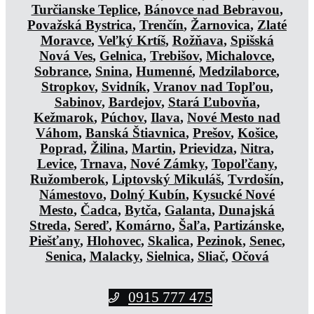
Turčianske Teplice
,
Bánovce nad Bebravou
,
Považská Bystrica
,
Trenčín
,
Žarnovica
,
Zlaté
Moravce
,
Veľký Krtíš
,
Rožňava
,
Spišská
Nová Ves
,
Gelnica
,
Trebišov
,
Michalovce
,
Sobrance
,
Snina
,
Humenné
,
Medzilaborce
,
Stropkov
,
Svidník
,
Vranov nad Topľou
,
Sabinov
,
Bardejov
,
Stará Ľubovňa
,
Kežmarok
,
Púchov
,
Ilava
,
Nové Mesto nad
Váhom
,
Banská Štiavnica
,
Prešov
,
Košice
,
Poprad
,
Žilina
,
Martin
,
Prievidza
,
Nitra
,
Levice
,
Trnava
,
Nové Zámky
,
Topoľčany
,
Ružomberok
,
Liptovský Mikuláš
,
Tvrdošín
,
Námestovo
,
Dolný Kubín
,
Kysucké Nové
Mesto
,
Čadca
,
Bytča
,
Galanta
,
Dunajská
Streda
,
Sereď
,
Komárno
,
Šaľa
,
Partizánske
,
Piešťany
,
Hlohovec
,
Skalica
,
Pezinok
,
Senec
,
Senica
,
Malacky
,
Sielnica
,
Sliač
,
Očová
0915 777 475