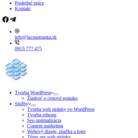
Posledné práce
Kontakt
info@lacnastranka.sk
0915 777 475
Tvorba WordPress
Žiadosť o cenovú ponuku
Služby
Tvorba web stránky vo WordPress
Tvorba eshopu
Seo optimalizácia
Content marketing
Webový dizajn, značka a logo
Témy pre web stránky