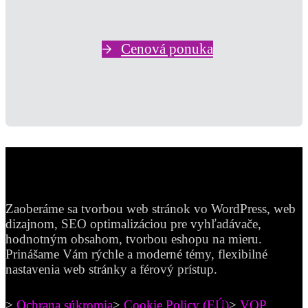
Cenová ponuka
Zaoberáme sa tvorbou web stránok vo WordPress, web
dizajnom, SEO optimalizáciou pre vyhľadávače,
hodnotným obsahom, tvorbou eshopu na mieru.
Prinášame Vám rýchle a moderné témy, flexibilné
nastavenia web stránky a férový prístup.
>
Ochrana súkromia
>
Cookie Policy (EÚ)
>
VOP