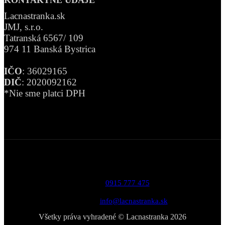
KONTAKTNÉ ÚDAJE
Lacnastranka.sk
JMJ, s.r.o.
Tatranská 6567/ 109
974 11 Banská Bystrica
IČO
: 36029165
DIČ
: 2020092162
*Nie sme platci DPH
Telefón:
0915 777 475
Email:
info@lacnastranka.sk
Všetky práva vyhradené © Lacnastranka 2026