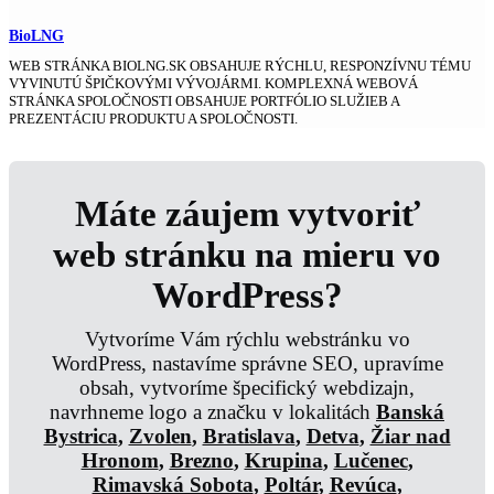
BioLNG
WEB STRÁNKA BIOLNG.SK OBSAHUJE RÝCHLU, RESPONZÍVNU TÉMU
VYVINUTÚ ŠPIČKOVÝMI VÝVOJÁRMI. KOMPLEXNÁ WEBOVÁ
STRÁNKA SPOLOČNOSTI OBSAHUJE PORTFÓLIO SLUŽIEB A
PREZENTÁCIU PRODUKTU A SPOLOČNOSTI.
Máte záujem vytvoriť
web stránku na mieru vo
WordPress?
Vytvoríme Vám rýchlu webstránku vo
WordPress, nastavíme správne SEO, upravíme
obsah, vytvoríme špecifický webdizajn,
navrhneme logo a značku v lokalitách
Banská
Bystrica
,
Zvolen
,
Bratislava
,
Detva
,
Žiar nad
Hronom
,
Brezno
,
Krupina
,
Lučenec
,
Rimavská Sobota
,
Poltár
,
Revúca
,