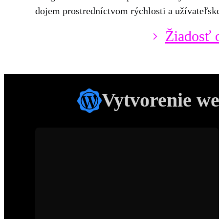
dojem prostredníctvom rýchlosti a užívateľskej
Žiadosť 
Vytvorenie w