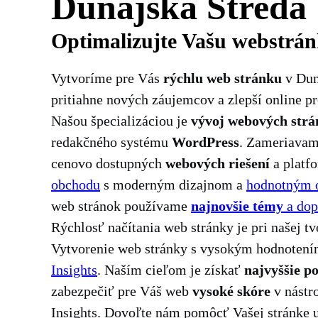
Dunajská Streda
Optimalizujte Vašu webstrá
Vytvoríme pre Vás
rýchlu web stránku
v Duna
pritiahne nových záujemcov a zlepší online pr
Našou špecializáciou je
vývoj webových strá
redakčného systému
WordPress
. Zameriavam
cenovo dostupných
webových riešení
a platf
obchodu
s moderným dizajnom a
hodnotným 
web stránok používame
najnovšie témy
a dop
Rýchlosť načítania web stránky je pri našej t
Vytvorenie web stránky s vysokým hodnoten
Insights
. Naším cieľom je získať
najvyššie p
zabezpečiť pre Váš web
vysoké skóre
v nástro
Insights. Dovoľte nám pomôcť Vašej stránke u