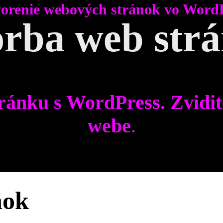
orenie webových stránok vo Word
rba web str
ránku s WordPress. Zvidit
webe
.
nok