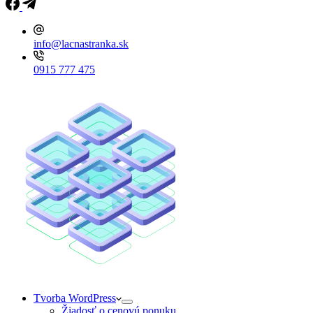
info@lacnastranka.sk
0915 777 475
Tvorba WordPress
Žiadosť o cenovú ponuku