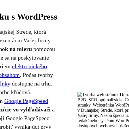
nku s WordPress
jskej Strede, ktorá
ezentáciu Vašej firmy.
nok na mieru
pomocou
e sa na poskytovanie
oriem
elektronického
obsahom
. Počas tvorby
lnky
dostupné na trhu.
vorbe kľúčová.
ím
Google PageSpeed
ozície vo vyhľadávači
a
ji Google PageSpeed ​​
robiť vynikajúci prvý