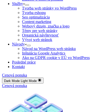
Služby
Tvorba web stránky vo WordPress
Tvorba eshopu
Seo optimalizácia
Content marketing
Webový dizajn, značka a logo
Témy pre web stránky
Organická návštevnosť
Vývoj web stránok
Návody
Návod na WordPress web stránku
Inštalácia Google Analytics
Ako na GDPR cookie v EÚ vo WordPress
Posledné práce
Kontakt
Cenová ponuka
Dark Mode
Light Mode
Cenová ponuka