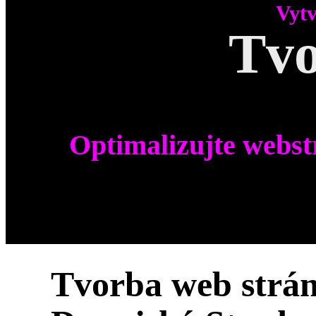
Vytv
Tvo
Optimalizujte webst
Tvorba web strá