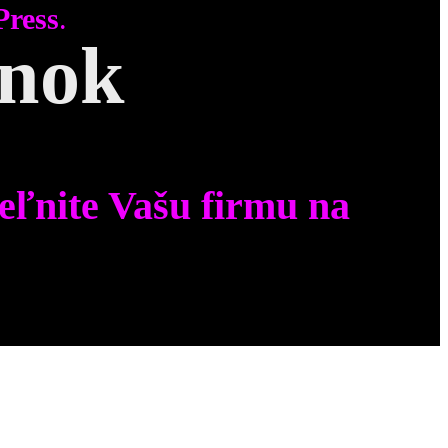
Press
.
ánok
eľnite Vašu firmu na