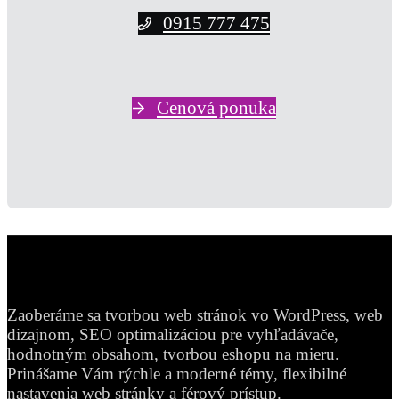
0915 777 475
Cenová ponuka
Zaoberáme sa tvorbou web stránok vo WordPress, web
dizajnom, SEO optimalizáciou pre vyhľadávače,
hodnotným obsahom, tvorbou eshopu na mieru.
Prinášame Vám rýchle a moderné témy, flexibilné
nastavenia web stránky a férový prístup.