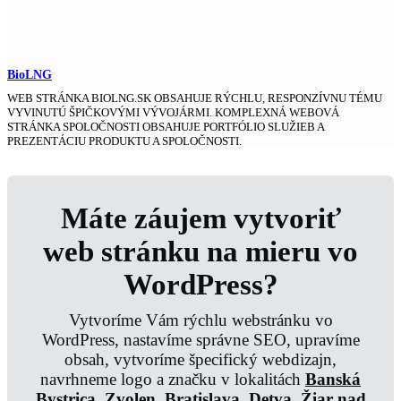
BioLNG
WEB STRÁNKA BIOLNG.SK OBSAHUJE RÝCHLU, RESPONZÍVNU TÉMU
VYVINUTÚ ŠPIČKOVÝMI VÝVOJÁRMI. KOMPLEXNÁ WEBOVÁ
STRÁNKA SPOLOČNOSTI OBSAHUJE PORTFÓLIO SLUŽIEB A
PREZENTÁCIU PRODUKTU A SPOLOČNOSTI.
Máte záujem vytvoriť
web stránku na mieru vo
WordPress?
Vytvoríme Vám rýchlu webstránku vo
WordPress, nastavíme správne SEO, upravíme
obsah, vytvoríme špecifický webdizajn,
navrhneme logo a značku v lokalitách
Banská
Bystrica
,
Zvolen
,
Bratislava
,
Detva
,
Žiar nad