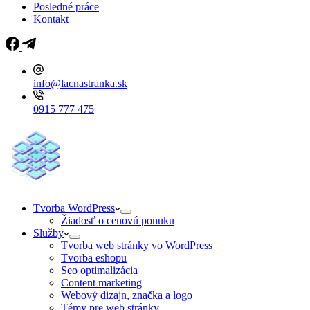
Posledné práce
Kontakt
info@lacnastranka.sk
0915 777 475
Tvorba WordPress
Žiadosť o cenovú ponuku
Služby
Tvorba web stránky vo WordPress
Tvorba eshopu
Seo optimalizácia
Content marketing
Webový dizajn, značka a logo
Témy pre web stránky