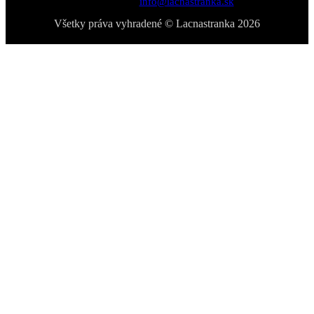
Email:
info@lacnastranka.sk
Všetky práva vyhradené © Lacnastranka 2026