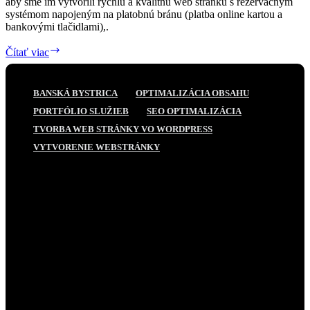
aby sme im vytvorili rýchlu a kvalitnú web stránku s rezervačným
systémom napojeným na platobnú bránu (platba online kartou a
bankovými tlačidlami),.
Požičovňa
Čítať viac
ebicyklov,
ebikov
BANSKÁ BYSTRICA
OPTIMALIZÁCIA OBSAHU
PORTFÓLIO SLUŽIEB
SEO OPTIMALIZÁCIA
TVORBA WEB STRÁNKY VO WORDPRESS
VYTVORENIE WEBSTRÁNKY