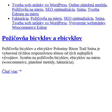
Tvorba web stránky vo WordPress
,
Online platobná metóda
,
Požičovňa na mieru
,
SEO optimalizácia
,
Snina
,
Tvorba
Eshopu na mieru
Fakturácia
,
Požičovňa na mieru
,
SEO optimalizácia
,
Snina
,
Tvorba web stránky vo WordPress
,
Vytvorenie webstránky
,
Woocommerce Eshop
Požičovňa bicyklov a ebicyklov
Požičovňa bicyklov a ebicyklov Poloniny Bison Trail Snina je
vybavená rýchlou responzívnou témou od tých najlepších
vývojárov. Systém na požičovňu bicyklov, ebicyklov na mieru
(woocommerce, platobné metódy, fakturácia).
Požičovňa
Čítať viac
bicyklov
a
ebicyklov