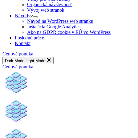
Organická návštevnosť
Vývoj web stránok
Návody
Návod na WordPress web stránku
Inštalácia Google Analytics
Ako na GDPR cookie v EÚ vo WordPress
Posledné práce
Kontakt
Cenová ponuka
Dark Mode
Light Mode
Cenová ponuka