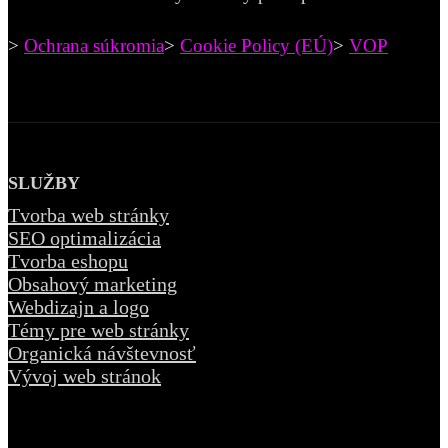
>
Ochrana súkromia
>
Cookie Policy (EÚ)
>
VOP
SLUŽBY
Tvorba web stránky
SEO optimalizácia
Tvorba eshopu
Obsahový marketing
Webdizajn a logo
Témy pre web stránky
Organická návštevnosť
Vývoj web stránok