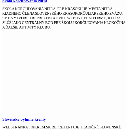
Škola korčuľovania Nitra
ŠKOLA KORČUĽOVANIA NITRA. PRE KRASOKLUB MESTA NITRA,
RIADNEHO ČLENA SLOVENSKÉHO KRASOKORČULIARSKEHO ZVÄZU,
SME VYTVORILI REPREZENTATÍVNU WEBOVÚ PLATFORMU, KTORÁ
SLÚŽI AKO CENTRÁLNY BOD PRE ŠKOLU KORČUĽOVANIA KLOKOČINA
A ĎALŠIE AKTIVITY KLUBU.
Slovenské bylinné krémy
WEBSTRÁNKA FIXKREM.SK REPREZENTUJE TRADIČNÉ SLOVENSKÉ