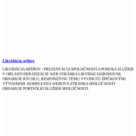
Likvidácia sršňov
LIKVIDÁCIA SRŠŇOV - PREZENTÁCIA SPOLOČNOSTI A PONUKA SLUŽIEB
V OBLASTI DERATIZÁCIE WEB STRÁNKA LIKVIDACIASRSNOV.SK
OBSAHUJE RÝCHLU, RESPONZÍVNU TÉMU VYVINUTÚ ŠPIČKOVÝMI
VÝVOJÁRMI. KOMPLEXNÁ WEBOVÁ STRÁNKA SPOLOČNOSTI
OBSAHUJE PORTFÓLIO SLUŽIEB SPOLOČNOSTI.