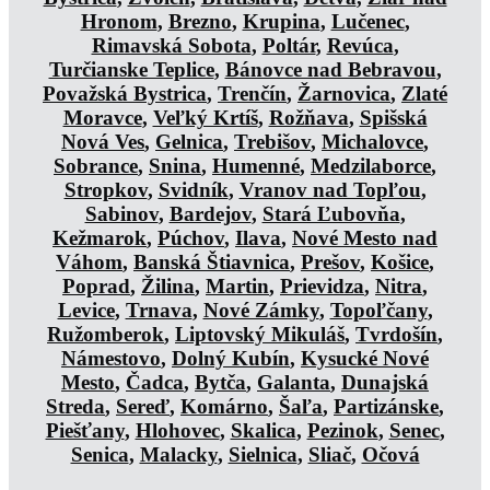
Hronom
,
Brezno
,
Krupina
,
Lučenec
,
Rimavská Sobota
,
Poltár
,
Revúca
,
Turčianske Teplice
,
Bánovce nad Bebravou
,
Považská Bystrica
,
Trenčín
,
Žarnovica
,
Zlaté
Moravce
,
Veľký Krtíš
,
Rožňava
,
Spišská
Nová Ves
,
Gelnica
,
Trebišov
,
Michalovce
,
Sobrance
,
Snina
,
Humenné
,
Medzilaborce
,
Stropkov
,
Svidník
,
Vranov nad Topľou
,
Sabinov
,
Bardejov
,
Stará Ľubovňa
,
Kežmarok
,
Púchov
,
Ilava
,
Nové Mesto nad
Váhom
,
Banská Štiavnica
,
Prešov
,
Košice
,
Poprad
,
Žilina
,
Martin
,
Prievidza
,
Nitra
,
Levice
,
Trnava
,
Nové Zámky
,
Topoľčany
,
Ružomberok
,
Liptovský Mikuláš
,
Tvrdošín
,
Námestovo
,
Dolný Kubín
,
Kysucké Nové
Mesto
,
Čadca
,
Bytča
,
Galanta
,
Dunajská
Streda
,
Sereď
,
Komárno
,
Šaľa
,
Partizánske
,
Piešťany
,
Hlohovec
,
Skalica
,
Pezinok
,
Senec
,
Senica
,
Malacky
,
Sielnica
,
Sliač
,
Očová