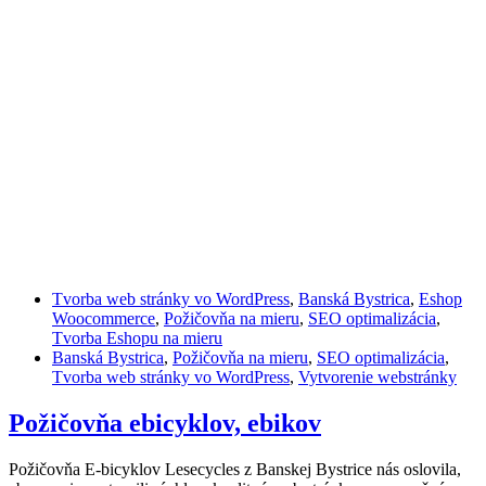
Tvorba web stránky vo WordPress
,
Banská Bystrica
,
Eshop
Woocommerce
,
Požičovňa na mieru
,
SEO optimalizácia
,
Tvorba Eshopu na mieru
Banská Bystrica
,
Požičovňa na mieru
,
SEO optimalizácia
,
Tvorba web stránky vo WordPress
,
Vytvorenie webstránky
Požičovňa ebicyklov, ebikov
Požičovňa E-bicyklov Lesecycles z Banskej Bystrice nás oslovila,