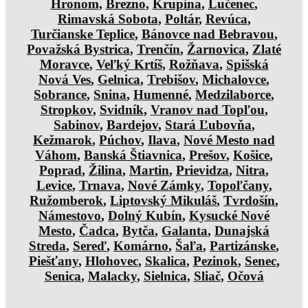
Hronom
,
Brezno
,
Krupina
,
Lučenec
,
Rimavská Sobota
,
Poltár
,
Revúca
,
Turčianske Teplice
,
Bánovce nad Bebravou
,
Považská Bystrica
,
Trenčín
,
Žarnovica
,
Zlaté
Moravce
,
Veľký Krtíš
,
Rožňava
,
Spišská
Nová Ves
,
Gelnica
,
Trebišov
,
Michalovce
,
Sobrance
,
Snina
,
Humenné
,
Medzilaborce
,
Stropkov
,
Svidník
,
Vranov nad Topľou
,
Sabinov
,
Bardejov
,
Stará Ľubovňa
,
Kežmarok
,
Púchov
,
Ilava
,
Nové Mesto nad
Váhom
,
Banská Štiavnica
,
Prešov
,
Košice
,
Poprad
,
Žilina
,
Martin
,
Prievidza
,
Nitra
,
Levice
,
Trnava
,
Nové Zámky
,
Topoľčany
,
Ružomberok
,
Liptovský Mikuláš
,
Tvrdošín
,
Námestovo
,
Dolný Kubín
,
Kysucké Nové
Mesto
,
Čadca
,
Bytča
,
Galanta
,
Dunajská
Streda
,
Sereď
,
Komárno
,
Šaľa
,
Partizánske
,
Piešťany
,
Hlohovec
,
Skalica
,
Pezinok
,
Senec
,
Senica
,
Malacky
,
Sielnica
,
Sliač
,
Očová