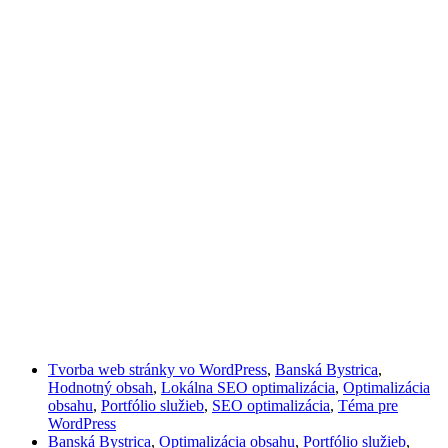
Tvorba web stránky vo WordPress
,
Banská Bystrica
,
Hodnotný obsah
,
Lokálna SEO optimalizácia
,
Optimalizácia
obsahu
,
Portfólio služieb
,
SEO optimalizácia
,
Téma pre
WordPress
Banská Bystrica
,
Optimalizácia obsahu
,
Portfólio služieb
,