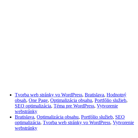
Tvorba web stránky vo WordPress
,
Bratislava
,
Hodnotný
obsah
,
One Page
,
Optimalizácia obsahu
,
Portfólio služieb
,
SEO optimalizácia
,
Téma pre WordPress
,
Vytvorenie
webstránky
Bratislava
,
Optimalizácia obsahu
,
Portfólio služieb
,
SEO
optimalizácia
,
Tvorba web stránky vo WordPress
,
Vytvorenie
webstránky