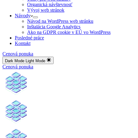
Organická návštevnosť
Vývoj web stránok
Návody
Návod na WordPress web stránku
Inštalácia Google Analytics
Ako na GDPR cookie v EÚ vo WordPress
Posledné práce
Kontakt
Cenová ponuka
Dark Mode
Light Mode
Cenová ponuka