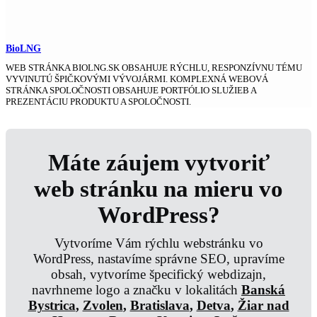
BioLNG
WEB STRÁNKA BIOLNG.SK OBSAHUJE RÝCHLU, RESPONZÍVNU TÉMU
VYVINUTÚ ŠPIČKOVÝMI VÝVOJÁRMI. KOMPLEXNÁ WEBOVÁ
STRÁNKA SPOLOČNOSTI OBSAHUJE PORTFÓLIO SLUŽIEB A
PREZENTÁCIU PRODUKTU A SPOLOČNOSTI.
Máte záujem vytvoriť
web stránku na mieru vo
WordPress?
Vytvoríme Vám rýchlu webstránku vo
WordPress, nastavíme správne SEO, upravíme
obsah, vytvoríme špecifický webdizajn,
navrhneme logo a značku v lokalitách
Banská
Bystrica
,
Zvolen
,
Bratislava
,
Detva
,
Žiar nad