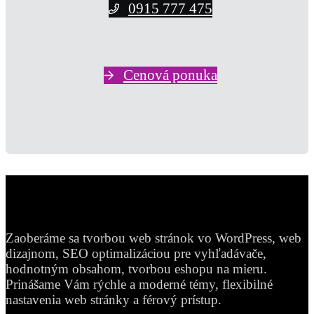
0915 777 475
Cenová ponuka
Zaoberáme sa tvorbou web stránok vo WordPress, web
dizajnom, SEO optimalizáciou pre vyhľadávače,
hodnotným obsahom, tvorbou eshopu na mieru.
Prinášame Vám rýchle a moderné témy, flexibilné
nastavenia web stránky a férový prístup.