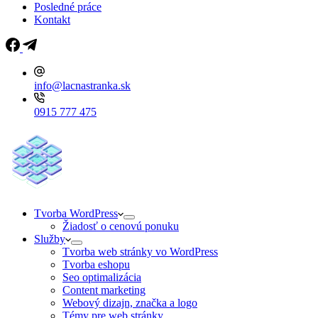
Posledné práce
Kontakt
info@lacnastranka.sk
0915 777 475
Tvorba WordPress
Žiadosť o cenovú ponuku
Služby
Tvorba web stránky vo WordPress
Tvorba eshopu
Seo optimalizácia
Content marketing
Webový dizajn, značka a logo
Témy pre web stránky