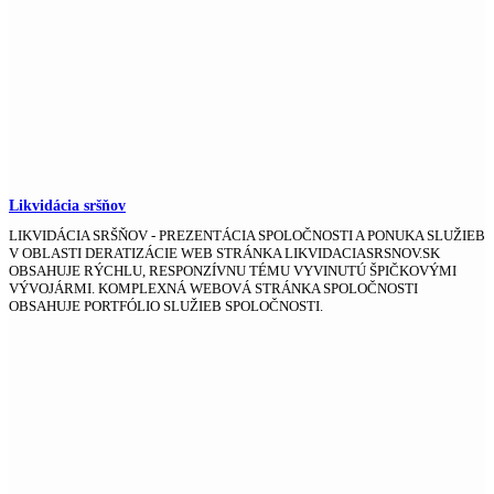
Likvidácia sršňov
LIKVIDÁCIA SRŠŇOV - PREZENTÁCIA SPOLOČNOSTI A PONUKA SLUŽIEB
V OBLASTI DERATIZÁCIE WEB STRÁNKA LIKVIDACIASRSNOV.SK
OBSAHUJE RÝCHLU, RESPONZÍVNU TÉMU VYVINUTÚ ŠPIČKOVÝMI
VÝVOJÁRMI. KOMPLEXNÁ WEBOVÁ STRÁNKA SPOLOČNOSTI
OBSAHUJE PORTFÓLIO SLUŽIEB SPOLOČNOSTI.