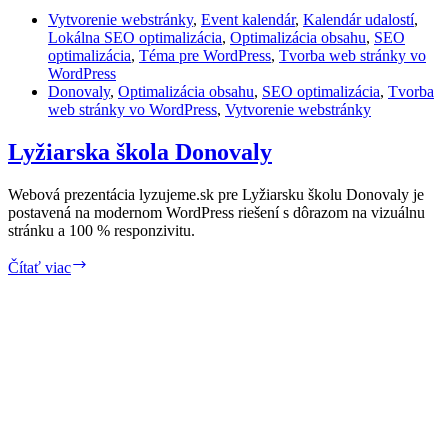
Vytvorenie webstránky
,
Event kalendár
,
Kalendár udalostí
,
Lokálna SEO optimalizácia
,
Optimalizácia obsahu
,
SEO
optimalizácia
,
Téma pre WordPress
,
Tvorba web stránky vo
WordPress
Donovaly
,
Optimalizácia obsahu
,
SEO optimalizácia
,
Tvorba
web stránky vo WordPress
,
Vytvorenie webstránky
Lyžiarska škola Donovaly
Webová prezentácia lyzujeme.sk pre Lyžiarsku školu Donovaly je
postavená na modernom WordPress riešení s dôrazom na vizuálnu
stránku a 100 % responzivitu.
Lyžiarska
Čítať viac
škola
Donovaly