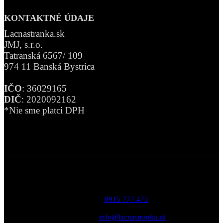
KONTAKTNÉ ÚDAJE
Lacnastranka.sk
JMJ, s.r.o.
Tatranská 6567/ 109
974 11 Banská Bystrica
IČO
: 36029165
DIČ
: 2020092162
*Nie sme platci DPH
Telefón:
0915 777 475
Email:
info@lacnastranka.sk