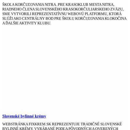
ŠKOLA KORČUĽOVANIA NITRA. PRE KRASOKLUB MESTA NITRA,
RIADNEHO ČLENA SLOVENSKÉHO KRASOKORČULIARSKEHO ZVÄZU,
SME VYTVORILI REPREZENTATÍVNU WEBOVÚ PLATFORMU, KTORÁ
SLÚŽI AKO CENTRÁLNY BOD PRE ŠKOLU KORČUĽOVANIA KLOKOČINA
A ĎALŠIE AKTIVITY KLUBU.
Slovenské bylinné krémy
WEBSTRÁNKA FIXKREM.SK REPREZENTUJE TRADIČNÉ SLOVENSKÉ
BYLINNÉ KRÉMY, VYRÁBANÉ PODĽA PÔVODNÝCH A OVERENÝCH