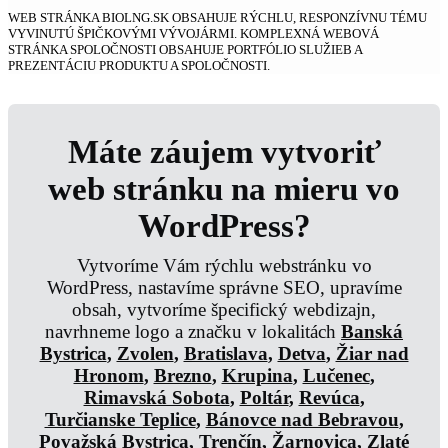
WEB STRÁNKA BIOLNG.SK OBSAHUJE RÝCHLU, RESPONZÍVNU TÉMU
VYVINUTÚ ŠPIČKOVÝMI VÝVOJÁRMI. KOMPLEXNÁ WEBOVÁ
STRÁNKA SPOLOČNOSTI OBSAHUJE PORTFÓLIO SLUŽIEB A
PREZENTÁCIU PRODUKTU A SPOLOČNOSTI.
Máte záujem vytvoriť
web stránku na mieru vo
WordPress?
Vytvoríme Vám rýchlu webstránku vo
WordPress, nastavíme správne SEO, upravíme
obsah, vytvoríme špecifický webdizajn,
navrhneme logo a značku v lokalitách
Banská
Bystrica
,
Zvolen
,
Bratislava
,
Detva
,
Žiar nad
Hronom
,
Brezno
,
Krupina
,
Lučenec
,
Rimavská Sobota
,
Poltár
,
Revúca
,
Turčianske Teplice
,
Bánovce nad Bebravou
,
Považská Bystrica
,
Trenčín
,
Žarnovica
,
Zlaté