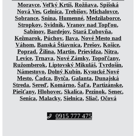
Moravce
,
Veľký Krtíš
,
Rožňava
,
Spišská
Nová Ves
,
Gelnica
,
Trebišov
,
Michalovce
,
Sobrance
,
Snina
,
Humenné
,
Medzilaborce
,
Stropkov
,
Svidník
,
Vranov nad Topľou
,
Sabinov
,
Bardejov
,
Stará Ľubovňa
,
Kežmarok
,
Púchov
,
Ilava
,
Nové Mesto nad
Váhom
,
Banská Štiavnica
,
Prešov
,
Košice
,
Poprad
,
Žilina
,
Martin
,
Prievidza
,
Nitra
,
Levice
,
Trnava
,
Nové Zámky
,
Topoľčany
,
Ružomberok
,
Liptovský Mikuláš
,
Tvrdošín
,
Námestovo
,
Dolný Kubín
,
Kysucké Nové
Mesto
,
Čadca
,
Bytča
,
Galanta
,
Dunajská
Streda
,
Sereď
,
Komárno
,
Šaľa
,
Partizánske
,
Piešťany
,
Hlohovec
,
Skalica
,
Pezinok
,
Senec
,
Senica
,
Malacky
,
Sielnica
,
Sliač
,
Očová
0915 777 475