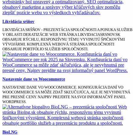
Likvidácia sršňov
LIKVIDÁCIA SRŠŇOV - PREZENTÁCIA SPOLOČNOSTI A PONUKA SLUŽIEB
V OBLASTI DERATIZÁCIE WEB STRÁNKA LIKVIDACIASRSNOV.SK
OBSAHUJE RÝCHLU, RESPONZÍVNU TÉMU VYVINUTÚ ŠPIČKOVÝMI
VÝVOJÁRMI. KOMPLEXNÁ WEBOVÁ STRÁNKA SPOLOČNOSTI
OBSAHUJE PORTFÓLIO SLUŽIEB SPOLOČNOSTI.
Nastavenie dane vo Woocommerce
NASTAVENIE DANE VO WOOCOMMERCE. KONFIGURÁCIA DANÍ VO
WOOCOMMERCE SA MÔŽE ZDAŤ SKĽUČUJÚCA, ALE JE NEVYHNUTNÁ
PRE PRESNÉ CENY. NAJPRV PREJDITE NA SVOJ INFORMAČNÝ PANEL
WORDPRESS.
BioLNG