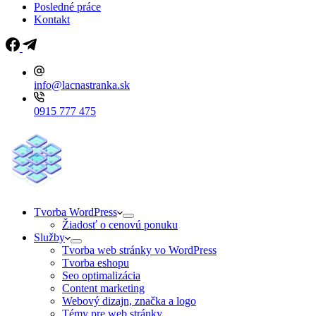
Posledné práce
Kontakt
info@lacnastranka.sk
0915 777 475
Tvorba WordPress
Žiadosť o cenovú ponuku
Služby
Tvorba web stránky vo WordPress
Tvorba eshopu
Seo optimalizácia
Content marketing
Webový dizajn, značka a logo
Témy pre web stránky