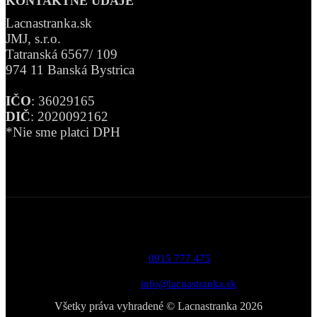
KONTAKTNÉ ÚDAJE
Lacnastranka.sk
JMJ, s.r.o.
Tatranská 6567/ 109
974 11 Banská Bystrica
IČO
: 36029165
DIČ
: 2020092162
*Nie sme platci DPH
Telefón:
0915 777 475
Email:
info@lacnastranka.sk
Všetky práva vyhradené © Lacnastranka 2026