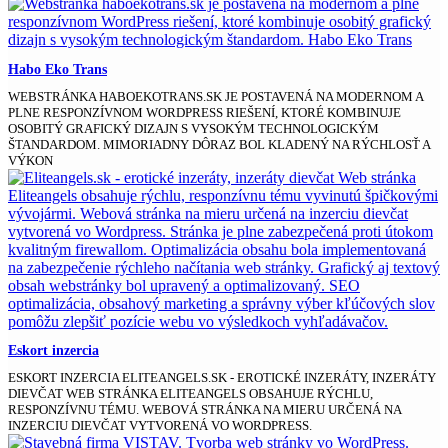
Habo Eko Trans
WEBSTRÁNKA HABOEKOTRANS.SK JE POSTAVENÁ NA MODERNOM A
PLNE RESPONZÍVNOM WORDPRESS RIEŠENÍ, KTORÉ KOMBINUJE
OSOBITÝ GRAFICKÝ DIZAJN S VYSOKÝM TECHNOLOGICKÝM
ŠTANDARDOM. MIMORIADNY DÔRAZ BOL KLADENÝ NA RÝCHLOSŤ A
VÝKON
Eskort inzercia
ESKORT INZERCIA ELITEANGELS.SK - EROTICKÉ INZERÁTY, INZERÁTY
DIEVČAT WEB STRÁNKA ELITEANGELS OBSAHUJE RÝCHLU,
RESPONZÍVNU TÉMU. WEBOVÁ STRÁNKA NA MIERU URČENÁ NA
INZERCIU DIEVČAT VYTVORENÁ VO WORDPRESS.