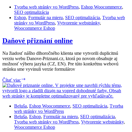
Tvorba web stránky vo WordPress
,
Eshop Woocommerce
,
SEO optimalizácia
Eshop
,
Formulár na mieru
,
SEO optimalizácia
,
Tvorba web
stránky vo WordPress
,
Vytvorenie webstránky
,
Woocommerce Eshop
Daňové přiznání online
Na žiadosť nášho dlhoročného klienta sme vytvorili duplicitnú
verziu webu Danove-Priznani.cz, ktorá po novom obsahuje aj
možnosť výberu jazyka (CZ, EN). Pre túto konkrétnu webovú
stránku sme vyvinuli verzie formulárov
Daňové
Čítať viac
přiznání
online
Beluša
,
Eshop Woocommerce
,
SEO optimalizácia
,
Tvorba
web stránky vo WordPress
Beluša
,
Eshop
,
Formulár na mieru
,
SEO optimalizácia
,
Tvorba web stránky vo WordPress
,
Vytvorenie webstránky
,
Woocommerce Eshop