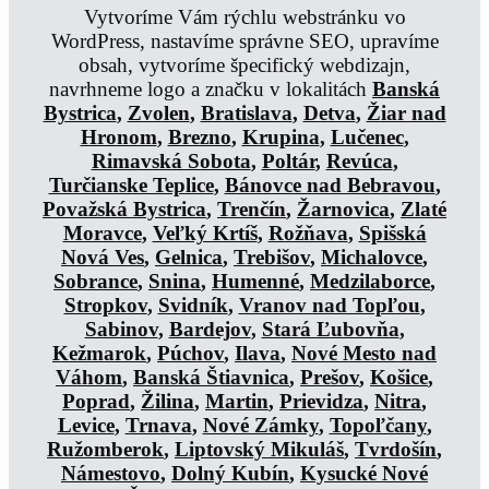
Vytvoríme Vám rýchlu webstránku vo
WordPress, nastavíme správne SEO, upravíme
obsah, vytvoríme špecifický webdizajn,
navrhneme logo a značku v lokalitách
Banská
Bystrica
,
Zvolen
,
Bratislava
,
Detva
,
Žiar nad
Hronom
,
Brezno
,
Krupina
,
Lučenec
,
Rimavská Sobota
,
Poltár
,
Revúca
,
Turčianske Teplice
,
Bánovce nad Bebravou
,
Považská Bystrica
,
Trenčín
,
Žarnovica
,
Zlaté
Moravce
,
Veľký Krtíš
,
Rožňava
,
Spišská
Nová Ves
,
Gelnica
,
Trebišov
,
Michalovce
,
Sobrance
,
Snina
,
Humenné
,
Medzilaborce
,
Stropkov
,
Svidník
,
Vranov nad Topľou
,
Sabinov
,
Bardejov
,
Stará Ľubovňa
,
Kežmarok
,
Púchov
,
Ilava
,
Nové Mesto nad
Váhom
,
Banská Štiavnica
,
Prešov
,
Košice
,
Poprad
,
Žilina
,
Martin
,
Prievidza
,
Nitra
,
Levice
,
Trnava
,
Nové Zámky
,
Topoľčany
,
Ružomberok
,
Liptovský Mikuláš
,
Tvrdošín
,
Námestovo
,
Dolný Kubín
,
Kysucké Nové