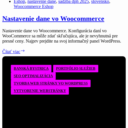
Eshop
,
nastavenie dane
,
sadzba dph 2025
,
slovensko
,
Woocommerce Eshop
Nastavenie dane vo Woocommerce
Nastavenie dane vo Woocommerce. Konfigurácia daní vo
WooCommerce sa môže zdať skľučujúca, ale je nevyhnutná pre
presné ceny. Najprv prejdite na svoj informačný panel WordPress.
Nastavenie
Čítať viac
dane
vo
Woocommerce
BANSKÁ BYSTRICA
PORTFÓLIO SLUŽIEB
SEO OPTIMALIZÁCIA
TVORBA WEB STRÁNKY VO WORDPRESS
VYTVORENIE WEBSTRÁNKY