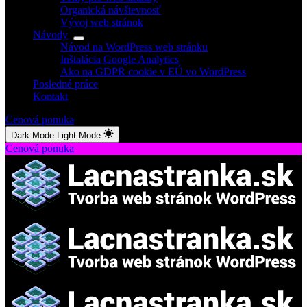
Organická návštevnosť
Vývoj web stránok
Návody
Návod na WordPress web stránku
Inštalácia Google Analytics
Ako na GDPR cookie v EÚ vo WordPress
Posledné práce
Kontakt
Cenová ponuka
Dark Mode
Light Mode
Cenová ponuka