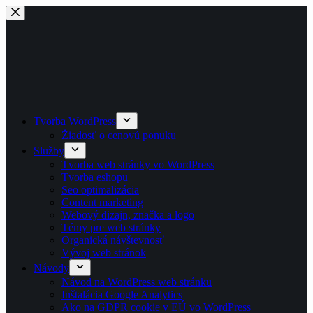
Skip
to
content
Tvorba WordPress
Žiadosť o cenovú ponuku
Služby
Tvorba web stránky vo WordPress
Tvorba eshopu
Seo optimalizácia
Content marketing
Webový dizajn, značka a logo
Témy pre web stránky
Organická návštevnosť
Vývoj web stránok
Návody
Návod na WordPress web stránku
Inštalácia Google Analytics
Ako na GDPR cookie v EÚ vo WordPress