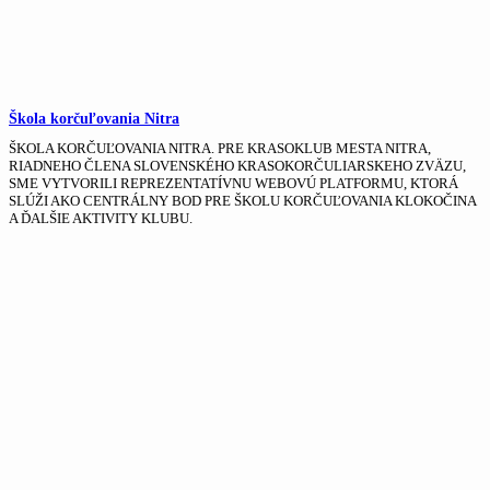
Škola korčuľovania Nitra
ŠKOLA KORČUĽOVANIA NITRA. PRE KRASOKLUB MESTA NITRA,
RIADNEHO ČLENA SLOVENSKÉHO KRASOKORČULIARSKEHO ZVÄZU,
SME VYTVORILI REPREZENTATÍVNU WEBOVÚ PLATFORMU, KTORÁ
SLÚŽI AKO CENTRÁLNY BOD PRE ŠKOLU KORČUĽOVANIA KLOKOČINA
A ĎALŠIE AKTIVITY KLUBU.