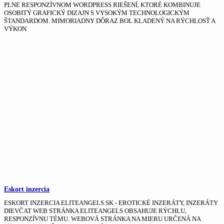
PLNE RESPONZÍVNOM WORDPRESS RIEŠENÍ, KTORÉ KOMBINUJE
OSOBITÝ GRAFICKÝ DIZAJN S VYSOKÝM TECHNOLOGICKÝM
ŠTANDARDOM. MIMORIADNY DÔRAZ BOL KLADENÝ NA RÝCHLOSŤ A
VÝKON
Eskort inzercia
ESKORT INZERCIA ELITEANGELS.SK - EROTICKÉ INZERÁTY, INZERÁTY
DIEVČAT WEB STRÁNKA ELITEANGELS OBSAHUJE RÝCHLU,
RESPONZÍVNU TÉMU. WEBOVÁ STRÁNKA NA MIERU URČENÁ NA