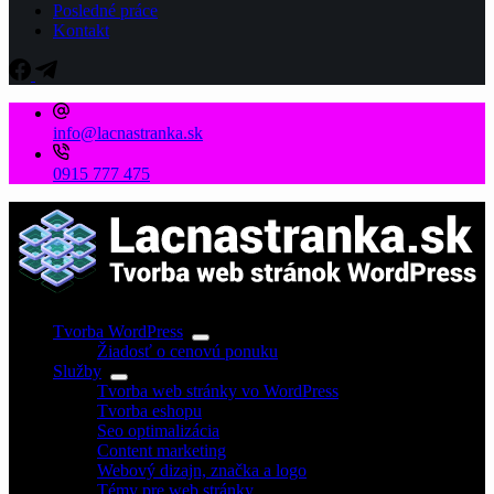
Posledné práce
Kontakt
info@lacnastranka.sk
0915 777 475
Tvorba WordPress
Žiadosť o cenovú ponuku
Služby
Tvorba web stránky vo WordPress
Tvorba eshopu
Seo optimalizácia
Content marketing
Webový dizajn, značka a logo
Témy pre web stránky