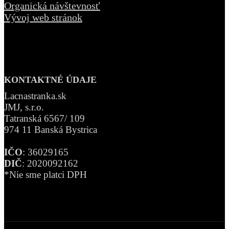
Organická návštevnosť
Vývoj web stránok
KONTAKTNÉ ÚDAJE
Lacnastranka.sk
JMJ, s.r.o.
Tatranská 6567/ 109
974 11 Banská Bystrica
IČO
: 36029165
DIČ
: 2020092162
*Nie sme platci DPH