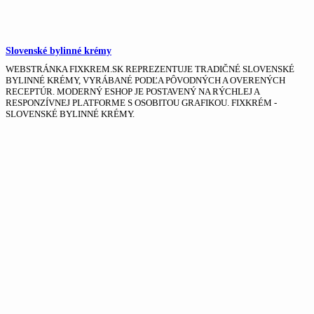
Slovenské bylinné krémy
WEBSTRÁNKA FIXKREM.SK REPREZENTUJE TRADIČNÉ SLOVENSKÉ
BYLINNÉ KRÉMY, VYRÁBANÉ PODĽA PÔVODNÝCH A OVERENÝCH
RECEPTÚR. MODERNÝ ESHOP JE POSTAVENÝ NA RÝCHLEJ A
RESPONZÍVNEJ PLATFORME S OSOBITOU GRAFIKOU. FIXKRÉM -
SLOVENSKÉ BYLINNÉ KRÉMY.