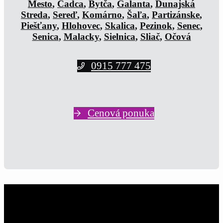
Mesto
,
Čadca
,
Bytča
,
Galanta
,
Dunajská
Streda
,
Sereď
,
Komárno
,
Šaľa
,
Partizánske
,
Piešťany
,
Hlohovec
,
Skalica
,
Pezinok
,
Senec
,
Senica
,
Malacky
,
Sielnica
,
Sliač
,
Očová
0915 777 475
Cenová ponuka