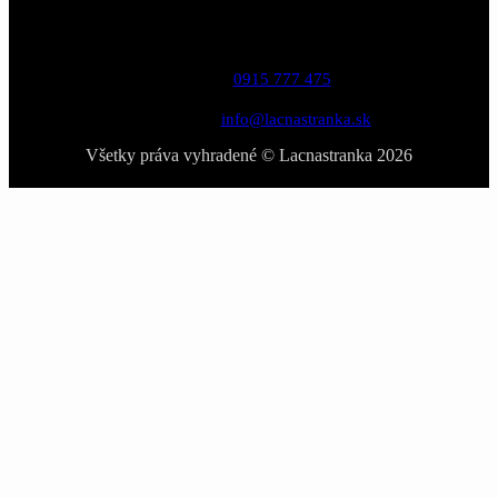
Telefón:
0915 777 475
Email:
info@lacnastranka.sk
Všetky práva vyhradené © Lacnastranka 2026