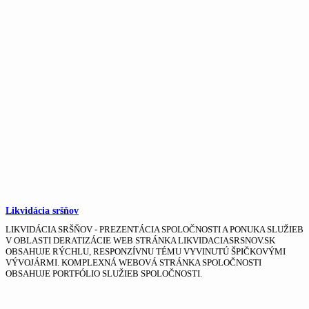
Likvidácia sršňov
LIKVIDÁCIA SRŠŇOV - PREZENTÁCIA SPOLOČNOSTI A PONUKA SLUŽIEB
V OBLASTI DERATIZÁCIE WEB STRÁNKA LIKVIDACIASRSNOV.SK
OBSAHUJE RÝCHLU, RESPONZÍVNU TÉMU VYVINUTÚ ŠPIČKOVÝMI
VÝVOJÁRMI. KOMPLEXNÁ WEBOVÁ STRÁNKA SPOLOČNOSTI
OBSAHUJE PORTFÓLIO SLUŽIEB SPOLOČNOSTI.