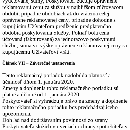
vyučtovanej sumy, Poskytovateľ zúčtuje oprávnene
reklamovanú cenu za službu v najbližšom zúčtovacom
období, prípadne obdobiach až do vrátenia celej
oprávnene reklamovanej ceny, prípadne dohodne s
kupujúcim Užívateľom predĺženie predplateného
obdobia poskytovania Služby. Pokiaľ bola cena
účtovaná (fakturovaná) za jednorazovo poskytnutú
službu, suma vo výške oprávnene reklamovanej ceny sa
kupujúcemu Užívateľovi vráti.
Článok VII – Záverečné ustanovenia
Tento reklamačný poriadok nadobúda platnosť a
účinnosť dňom 1. januára 2020.
Zmeny a doplnenia tohto reklamačného poriadku sú
platné a účinné od 1. januára 2020.
Poskytovateľ si vyhradzuje právo na zmeny a doplnenie
tohto reklamačného poriadku bez predchádzajúceho
upozornenia.
Dohľad nad dodržiavaním povinností zo strany
Poskytovateľa služieb vo veciach ochrany spotrebiteľa v