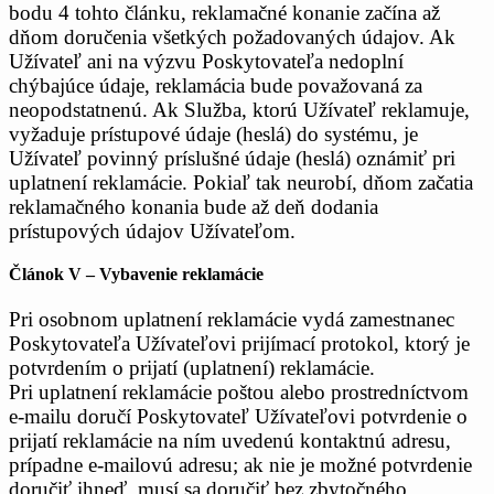
bodu 4 tohto článku, reklamačné konanie začína až
dňom doručenia všetkých požadovaných údajov. Ak
Užívateľ ani na výzvu Poskytovateľa nedoplní
chýbajúce údaje, reklamácia bude považovaná za
neopodstatnenú. Ak Služba, ktorú Užívateľ reklamuje,
vyžaduje prístupové údaje (heslá) do systému, je
Užívateľ povinný príslušné údaje (heslá) oznámiť pri
uplatnení reklamácie. Pokiaľ tak neurobí, dňom začatia
reklamačného konania bude až deň dodania
prístupových údajov Užívateľom.
Článok V – Vybavenie reklamácie
Pri osobnom uplatnení reklamácie vydá zamestnanec
Poskytovateľa Užívateľovi prijímací protokol, ktorý je
potvrdením o prijatí (uplatnení) reklamácie.
Pri uplatnení reklamácie poštou alebo prostredníctvom
e-mailu doručí Poskytovateľ Užívateľovi potvrdenie o
prijatí reklamácie na ním uvedenú kontaktnú adresu,
prípadne e-mailovú adresu; ak nie je možné potvrdenie
doručiť ihneď, musí sa doručiť bez zbytočného