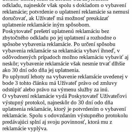
odkladu, najneskôr však spolu s dokladom o vybavení
reklamácie; potvrdenie o uplatnení reklamácie sa nemusí
doručovať, ak Užívateľ má možnosť preukázať
uplatnenie reklamácie iným spôsobom.
Poskytovateľ prešetrí uplatnenú reklamáciu bez
zbytočného odkladu po jej uplatnení a rozhodne o
spôsobe vybavenia reklamácie. Po určení spôsobu
vybavenia reklamácie sa reklamácia vybaví ihneď, v
odôvodnených prípadoch možno reklamáciu vybaviť aj
neskôr; vybavenie reklamácie však nesmie trvať dlhšie
ako 30 dní odo dňa jej uplatnenia.
Po uplynutí lehoty na vybavenie reklamácie uvedenej v
bode 3 tohto článku má Užívateľ právo od zmluvy
odstúpiť alebo právo na výmenu služby za inú.
O vybavení reklamácie vydá Poskytovateľ Užívateľovi
výstupný protokol, najneskôr do 30 dní odo dňa
uplatnenia reklamácie, ktorý je potvrdením o vybavení
reklamácie. Spolu s odovzdaním výstupného protokolu
predávajúci splní aj svoju povinnosť, ktorá mu z
reklamácie vyplýva.