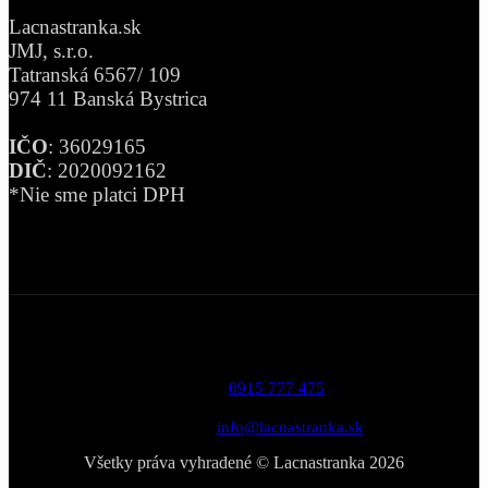
Lacnastranka.sk
JMJ, s.r.o.
Tatranská 6567/ 109
974 11 Banská Bystrica
IČO
: 36029165
DIČ
: 2020092162
*Nie sme platci DPH
Telefón:
0915 777 475
Email:
info@lacnastranka.sk
Všetky práva vyhradené © Lacnastranka 2026