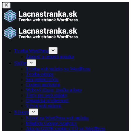
Skip
to
content
Tvorba WordPress
Žiadosť o cenovú ponuku
Služby
Tvorba web stránky vo WordPress
Tvorba eshopu
Seo optimalizácia
Content marketing
Webový dizajn, značka a logo
Témy pre web stránky
Organická návštevnosť
Vývoj web stránok
Návody
Návod na WordPress web stránku
Inštalácia Google Analytics
Ako na GDPR cookie v EÚ vo WordPress