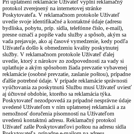
Pri uplatnení reklamácie Užívateľ vyplní reklamačný
protokol zverejnený na internetovej stránke
Poskytovateľa. V reklamačnom protokole Užívateľ
uvedie svoje identifikačné a kontaktné údaje (adresu
bydliska, pobytu, príp. sídla, telefónne číslo, e-mail),
presne označí a popíše vadu služby a spôsob, akým sa
vada prejavuje, ako aj časové vymedzenie, kedy podľa
Užívateľa došlo k obmedzeniu kvality poskytnutej
služby. V reklamačnom protokole Užívateľ ďalej
uvedie, ktorý z nárokov zo zodpovednosti za vady si
uplatňuje a akým spôsobom žiada prevzatie vybavenej
reklamácie (osobné prevzatie, zaslanie poštou), prípadne
ďalšie potrebné údaje. V prípade reklamácie správnosti
vyúčtovania za poskytnutú Službu musí Užívateľ uviesť
aj účtovné obdobie, ktorého sa reklamácia týka.
Poskytovateľ nezodpovedá za prípadné nesprávne údaje
uvedené Užívateľom v ním uplatnenej reklamácii a za
nemožnosť doručenia písomností na Užívateľom
uvedenú kontaktnú adresu. Reklamačný protokol
Užívateľ zašle Poskytovateľovi poštou na adresu sídla
Poskytovateľa, prípadne e-mailom na adresu