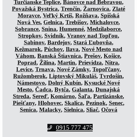
Turčianske Teplice
,
Bánovce nad Bebravou
,
Považská Bystrica
,
Trenčín
,
Žarnovica
,
Zlaté
Moravce
,
Veľký Krtíš
,
Rožňava
,
Spišská
Nová Ves
,
Gelnica
,
Trebišov
,
Michalovce
,
Sobrance
,
Snina
,
Humenné
,
Medzilaborce
,
Stropkov
,
Svidník
,
Vranov nad Topľou
,
Sabinov
,
Bardejov
,
Stará Ľubovňa
,
Kežmarok
,
Púchov
,
Ilava
,
Nové Mesto nad
Váhom
,
Banská Štiavnica
,
Prešov
,
Košice
,
Poprad
,
Žilina
,
Martin
,
Prievidza
,
Nitra
,
Levice
,
Trnava
,
Nové Zámky
,
Topoľčany
,
Ružomberok
,
Liptovský Mikuláš
,
Tvrdošín
,
Námestovo
,
Dolný Kubín
,
Kysucké Nové
Mesto
,
Čadca
,
Bytča
,
Galanta
,
Dunajská
Streda
,
Sereď
,
Komárno
,
Šaľa
,
Partizánske
,
Piešťany
,
Hlohovec
,
Skalica
,
Pezinok
,
Senec
,
Senica
,
Malacky
,
Sielnica
,
Sliač
,
Očová
0915 777 475