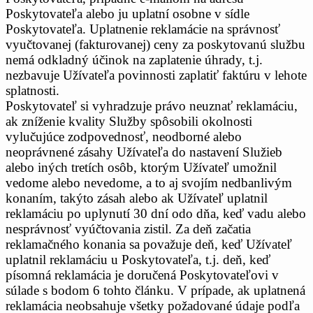
Poskytovateľa alebo ju uplatní osobne v sídle
Poskytovateľa. Uplatnenie reklamácie na správnosť
vyučtovanej (fakturovanej) ceny za poskytovanú službu
nemá odkladný účinok na zaplatenie úhrady, t.j.
nezbavuje Užívateľa povinnosti zaplatiť faktúru v lehote
splatnosti.
Poskytovateľ si vyhradzuje právo neuznať reklamáciu,
ak zníženie kvality Služby spôsobili okolnosti
vylučujúce zodpovednosť, neodborné alebo
neoprávnené zásahy Užívateľa do nastavení Služieb
alebo iných tretích osôb, ktorým Užívateľ umožnil
vedome alebo nevedome, a to aj svojím nedbanlivým
konaním, takýto zásah alebo ak Užívateľ uplatnil
reklamáciu po uplynutí 30 dní odo dňa, keď vadu alebo
nesprávnosť vyúčtovania zistil. Za deň začatia
reklamačného konania sa považuje deň, keď Užívateľ
uplatnil reklamáciu u Poskytovateľa, t.j. deň, keď
písomná reklamácia je doručená Poskytovateľovi v
súlade s bodom 6 tohto článku. V prípade, ak uplatnená
reklamácia neobsahuje všetky požadované údaje podľa