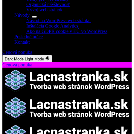
Organická návštevnosť
Vývoj web stránok
Návody
Návod na WordPress web stránku
Inštalácia Google Analytics
Ako na GDPR cookie v EÚ vo WordPress
Posledné práce
Kontakt
Cenová ponuka
Dark Mode
Light Mode
Cenová ponuka