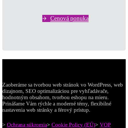
Cenová ponuka
Zaoberáme sa tvorbou web stránok vo WordPress, web
dizajnom, SEO optimalizáciou pre vyhľadávače,
hodnotným obsahom, tvorbou eshopu na mieru.
Prinášame Vám rýchle a moderné témy, flexibilné
nastavenia web stránky a férový prístup.
>
Ochrana súkromia
>
Cookie Policy (EÚ)
>
VOP