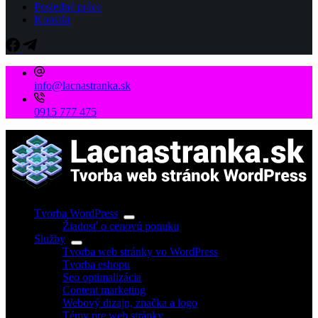
Posledné práce
Kontakt
info@lacnastranka.sk
0915 777 475
Tvorba WordPress
Žiadosť o cenovú ponuku
Služby
Tvorba web stránky vo WordPress
Tvorba eshopu
Seo optimalizácia
Content marketing
Webový dizajn, značka a logo
Témy pre web stránky