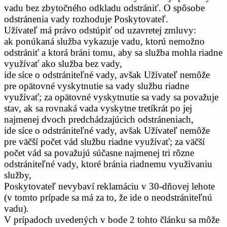
vadu bez zbytočného odkladu odstrániť. O spôsobe
odstránenia vady rozhoduje Poskytovateľ.
Užívateľ má právo odstúpiť od uzavretej zmluvy:
ak ponúkaná služba vykazuje vadu, ktorú nemožno
odstrániť a ktorá bráni tomu, aby sa služba mohla riadne
využívať ako služba bez vady,
ide síce o odstrániteľné vady, avšak Užívateľ nemôže
pre opätovné vyskytnutie sa vady službu riadne
využívať; za opätovné vyskytnutie sa vady sa považuje
stav, ak sa rovnaká vada vyskytne tretíkrát po jej
najmenej dvoch predchádzajúcich odstráneniach,
ide síce o odstrániteľné vady, avšak Užívateľ nemôže
pre väčší počet vád službu riadne využívať; za väčší
počet vád sa považujú súčasne najmenej tri rôzne
odstrániteľné vady, ktoré bránia riadnemu využívaniu
služby,
Poskytovateľ nevybaví reklamáciu v 30-dňovej lehote
(v tomto prípade sa má za to, že ide o neodstrániteľnú
vadu).
V prípadoch uvedených v bode 2 tohto článku sa môže