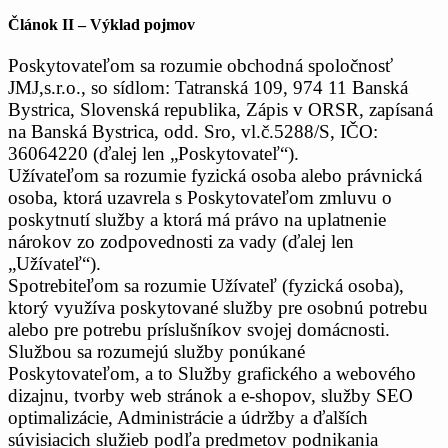
Článok II – Výklad pojmov
Poskytovateľom sa rozumie obchodná spoločnosť
JMJ,s.r.o., so sídlom: Tatranská 109, 974 11 Banská
Bystrica, Slovenská republika, Zápis v ORSR, zapísaná
na Banská Bystrica, odd. Sro, vl.č.5288/S, IČO:
36064220 (ďalej len „Poskytovateľ“).
Užívateľom sa rozumie fyzická osoba alebo právnická
osoba, ktorá uzavrela s Poskytovateľom zmluvu o
poskytnutí služby a ktorá má právo na uplatnenie
nárokov zo zodpovednosti za vady (ďalej len
„Užívateľ“).
Spotrebiteľom sa rozumie Užívateľ (fyzická osoba),
ktorý využíva poskytované služby pre osobnú potrebu
alebo pre potrebu príslušníkov svojej domácnosti.
Službou sa rozumejú služby ponúkané
Poskytovateľom, a to Služby grafického a webového
dizajnu, tvorby web stránok a e-shopov, služby SEO
optimalizácie, Administrácie a údržby a ďalších
súvisiacich služieb podľa predmetov podnikania