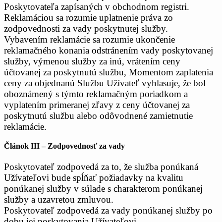
Poskytovateľa zapísaných v obchodnom registri.
Reklamáciou sa rozumie uplatnenie práva zo
zodpovednosti za vady poskytnutej služby.
Vybavením reklamácie sa rozumie ukončenie
reklamačného konania odstránením vady poskytovanej
služby, výmenou služby za inú, vrátením ceny
účtovanej za poskytnutú službu, Momentom zaplatenia
ceny za objednanú Službu Užívateľ vyhlasuje, že bol
oboznámený s týmto reklamačným poriadkom a
vyplatením primeranej zľavy z ceny účtovanej za
poskytnutú službu alebo odôvodnené zamietnutie
reklamácie.
Článok III – Zodpovednosť za vady
Poskytovateľ zodpovedá za to, že služba ponúkaná
Užívateľovi bude spĺňať požiadavky na kvalitu
ponúkanej služby v súlade s charakterom ponúkanej
služby a uzavretou zmluvou.
Poskytovateľ zodpovedá za vady ponúkanej služby po
dobu jej poskytovania Užívateľovi.