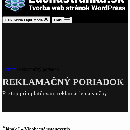
Dark Mode
Light Mode
Menu
Domov
Reklamačný poriadok
REKLAMAČNÝ PORIADOK
Postup pri uplatňovaní reklamácie na služby
Článok I – Všeobecné ustanovenia